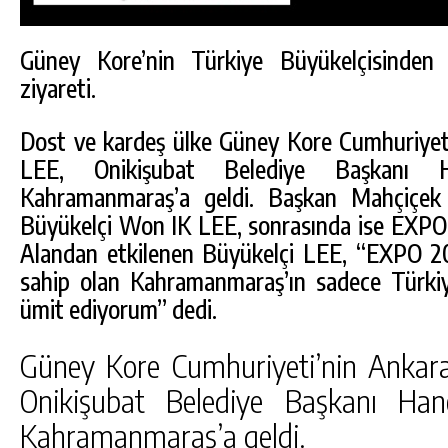
Güney Kore’nin Türkiye Büyükelçisinde
ziyareti.
Dost ve kardeş ülke Güney Kore Cumhuriyet
LEE, Onikişubat Belediye Başkanı Ha
Kahramanmaraş’a geldi. Başkan Mahçiçek 
Büyükelçi Won IK LEE, sonrasında ise EXPO 
Alandan etkilenen Büyükelçi LEE, “EXPO 202
sahip olan Kahramanmaraş’ın sadece Türkiye
ümit ediyorum” dedi.
DA
GÖKSUN HAFIZLIK KIZ KUR’AN KURSU
Güney Kore Cumhuriyeti’nin Ankar
ÖĞRENCILERINE DARENDE GEZISI.
Onikişubat Belediye Başkanı Hane
GÜNLÜK HABER AKIŞI
Kahramanmaraş’a geldi.