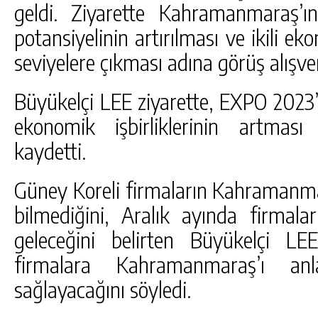
geldi. Ziyarette Kahramanmaraş’ı
potansiyelinin artırılması ve ikili eko
seviyelere çıkması adına görüş alışve
Büyükelçi LEE ziyarette, EXPO 2023’ü
ekonomik işbirliklerinin artması
kaydetti.
Güney Koreli firmaların Kahramanmar
bilmediğini, Aralık ayında firmala
geleceğini belirten Büyükelçi LE
firmalara Kahramanmaraş’ı anla
sağlayacağını söyledi.