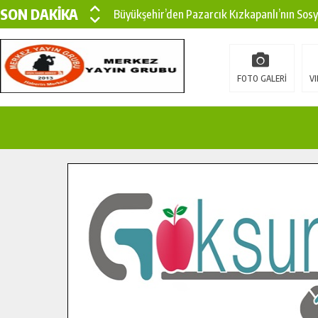
SON DAKİKA
Büyükşehir’den Pazarcık Kızkapanlı’nın Sos
Büyükşehir’den Pazarcık Kırsalına Modern Ul
Çin’den KSÜ’ye Uluslararası Başarı: Edinilen
FOTO GALERİ
VI
Büyükşehir, Türkoğlu Derebaşı Sokak’ta Sıca
Gençler Pusula Maraş Kampında Yeni Medya v
15 TEMMUZ’DA ŞEHİTLERİMİZ DUALARLA A
Büyükşehir, Göksun Kırsalında Ulaşım Konfor
İlçe Jandarma Komutanı Karakaya’dan Başkan
Bertiz’in Yeni Köprüsünde Sona Doğru.