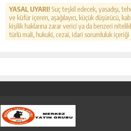
YASAL UYARI!
Suç teşkil edecek, yasadışı, tehd
ve küfür içeren, aşağılayıcı, küçük düşürücü, kab
kişilik haklarına zarar verici ya da benzeri nitel
türlü mali, hukuki, cezai, idari sorumluluk içeriği