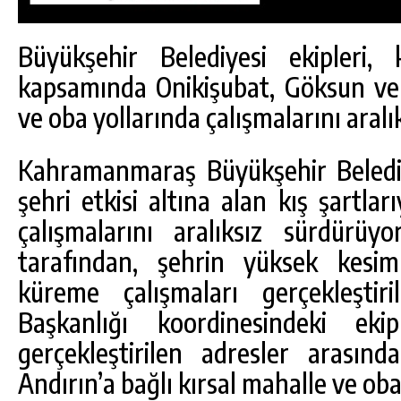
Büyükşehir Belediyesi ekipleri, 
kapsamında Onikişubat, Göksun ve 
ve oba yollarında çalışmalarını aralı
Kahramanmaraş Büyükşehir Belediye
şehri etkisi altına alan kış şartl
çalışmalarını aralıksız sürdürü
tarafından, şehrin yüksek kesim
küreme çalışmaları gerçekleştiri
DA
GÖKSUN HAFIZLIK KIZ KUR’AN KURSU
Başkanlığı koordinesindeki eki
ÖĞRENCILERINE DARENDE GEZISI.
gerçekleştirilen adresler arasın
GÜNLÜK HABER AKIŞI
Andırın’a bağlı kırsal mahalle ve oba 