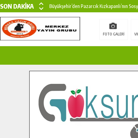
SON DAKİKA
Büyükşehir’den Pazarcık Kızkapanlı’nın Sos
Büyükşehir’den Pazarcık Kırsalına Modern Ul
Çin’den KSÜ’ye Uluslararası Başarı: Edinilen
FOTO GALERİ
VI
Büyükşehir, Türkoğlu Derebaşı Sokak’ta Sıca
Gençler Pusula Maraş Kampında Yeni Medya v
15 TEMMUZ’DA ŞEHİTLERİMİZ DUALARLA A
Büyükşehir, Göksun Kırsalında Ulaşım Konfor
İlçe Jandarma Komutanı Karakaya’dan Başkan
Bertiz’in Yeni Köprüsünde Sona Doğru.