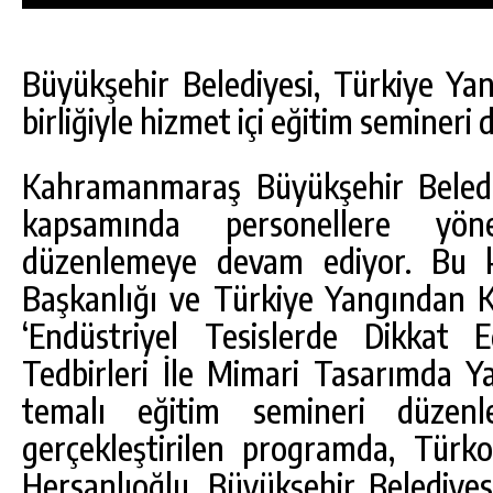
Büyükşehir Belediyesi, Türkiye Y
birliğiyle hizmet içi eğitim semineri 
Kahramanmaraş Büyükşehir Belediy
kapsamında personellere yöne
düzenlemeye devam ediyor. Bu ka
Başkanlığı ve Türkiye Yangından Ko
‘Endüstriyel Tesislerde Dikkat 
Tedbirleri İle Mimari Tasarımda Ya
DA
GÖKSUN HAFIZLIK KIZ KUR’AN KURSU
temalı eğitim semineri düzenle
ÖĞRENCILERINE DARENDE GEZISI.
gerçekleştirilen programda, Tü
GÜNLÜK HABER AKIŞI
Hersanlıoğlu, Büyükşehir Belediye