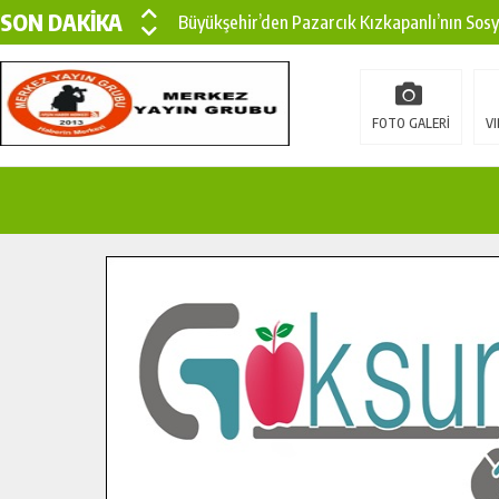
SON DAKİKA
Büyükşehir’den Pazarcık Kızkapanlı’nın Sos
Büyükşehir’den Pazarcık Kırsalına Modern Ul
Çin’den KSÜ’ye Uluslararası Başarı: Edinilen
FOTO GALERİ
VI
Büyükşehir, Türkoğlu Derebaşı Sokak’ta Sıca
Gençler Pusula Maraş Kampında Yeni Medya v
15 TEMMUZ’DA ŞEHİTLERİMİZ DUALARLA A
Büyükşehir, Göksun Kırsalında Ulaşım Konfor
İlçe Jandarma Komutanı Karakaya’dan Başkan
Bertiz’in Yeni Köprüsünde Sona Doğru.