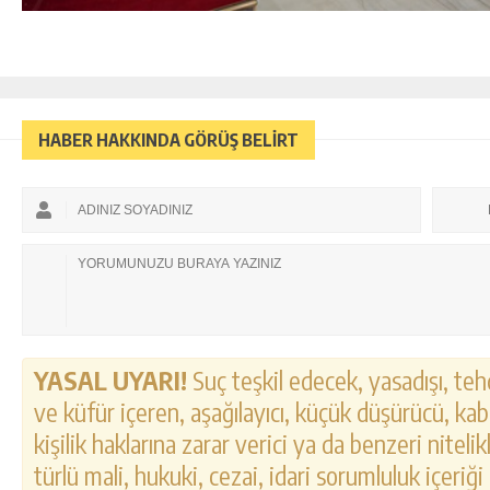
HABER HAKKINDA GÖRÜŞ BELİRT
YASAL UYARI!
Suç teşkil edecek, yasadışı, tehd
ve küfür içeren, aşağılayıcı, küçük düşürücü, kab
kişilik haklarına zarar verici ya da benzeri nitel
türlü mali, hukuki, cezai, idari sorumluluk içeriği