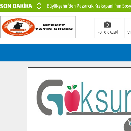
SON DAKİKA
Büyükşehir’den Pazarcık Kızkapanlı’nın Sos
Büyükşehir’den Pazarcık Kırsalına Modern Ul
Çin’den KSÜ’ye Uluslararası Başarı: Edinilen
FOTO GALERİ
VI
Büyükşehir, Türkoğlu Derebaşı Sokak’ta Sıca
Gençler Pusula Maraş Kampında Yeni Medya v
15 TEMMUZ’DA ŞEHİTLERİMİZ DUALARLA A
Büyükşehir, Göksun Kırsalında Ulaşım Konfor
İlçe Jandarma Komutanı Karakaya’dan Başkan
Bertiz’in Yeni Köprüsünde Sona Doğru.