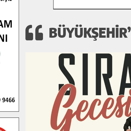
BÜYÜKŞEHIR’D