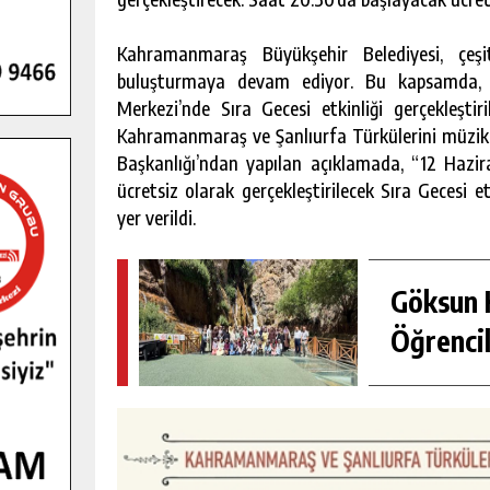
Kahramanmaraş Büyükşehir Belediyesi, çeşit
buluşturmaya devam ediyor. Bu kapsamda,
Merkezi’nde Sıra Gecesi etkinliği gerçekleştir
Kahramanmaraş ve Şanlıurfa Türkülerini müziksev
Başkanlığı’ndan yapılan açıklamada, “12 Haz
ücretsiz olarak gerçekleştirilecek Sıra Gecesi 
yer verildi.
Göksun H
GENÇLER PUSULA MARAŞ KAMPI
Öğrencil
YENI MEDYA VE FOTOĞRAFÇILIĞI
KEŞFETTI.
GÜNLÜK HABER AKIŞI