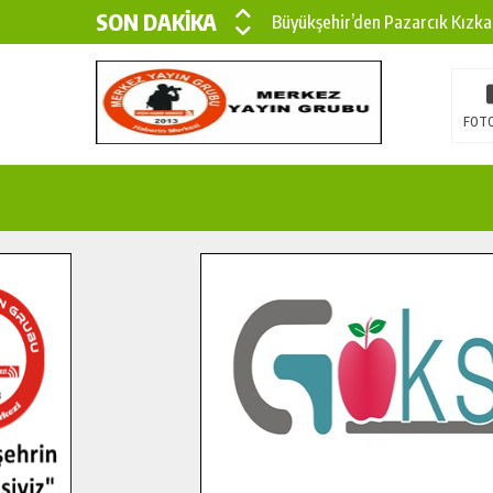
SON DAKİKA
Büyükşehir’den Pazarcık Kızka
Büyükşehir’den Pazarcık Kırsal
Çin’den KSÜ’ye Uluslararası Baş
FOTO
Büyükşehir, Türkoğlu Derebaşı 
Gençler Pusula Maraş Kampında
15 TEMMUZ’DA ŞEHİTLERİMİZ
Büyükşehir, Göksun Kırsalında 
İlçe Jandarma Komutanı Karaka
Bertiz’in Yeni Köprüsünde Son