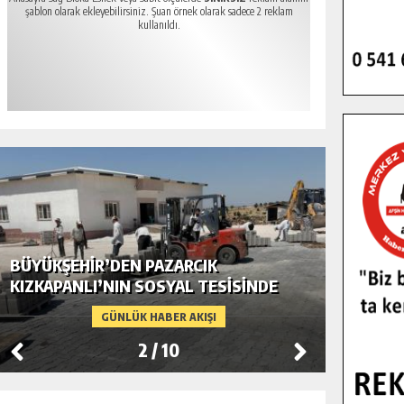
şablon olarak ekleyebilirsiniz. Şuan örnek olarak sadece 2 reklam
kullanıldı.
BÜYÜKŞEHIR’DEN PAZARCIK
BÜYÜKŞ
KIZKAPANLI’NIN SOSYAL TESISINDE
MODERN
ÇEVRE DÜZENLEMESI.
GÜNLÜK HABER AKIŞI
2
/
10