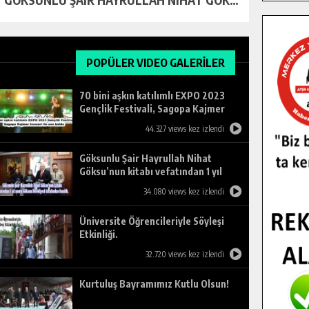
POPÜLER VIDEO GALERİLER
70 bini aşkın katılımlı EXPO 2023
Gençlik Festivali, Sagopa Kajmer
konseri ile son buldu.
44.327 views kez izlendi
Göksunlu Şair Hayrullah Nihat
Göksu’nun kitabı vefatından 1 yıl
sonra Göksun Belediyesi tarafından
34.080 views kez izlendi
basıldı.
Üniversite Öğrencileriyle Söyleşi
Etkinliği.
32.720 views kez izlendi
Kurtuluş Bayramımız Kutlu Olsun!