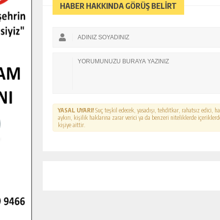
HABER HAKKINDA GÖRÜŞ BELİRT
YASAL UYARI!
Suç teşkil edecek, yasadışı, tehditkar, rahatsız edici, 
aykırı, kişilik haklarına zarar verici ya da benzeri niteliklerde içerikl
kişiye aittir.