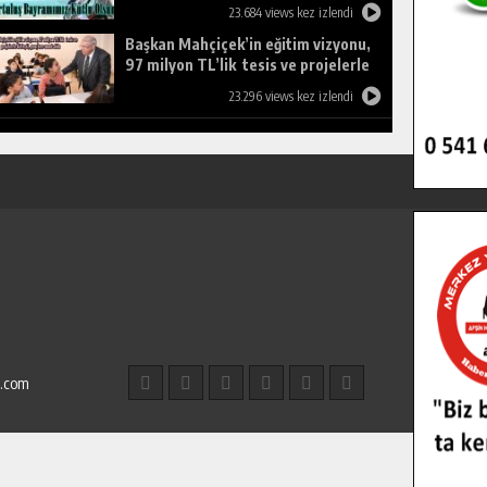
23.684 views kez izlendi
Başkan Mahçiçek’in eğitim vizyonu,
97 milyon TL’lik tesis ve projelerle
birleşti, gençlere umut oldu.
23.296 views kez izlendi
l.com