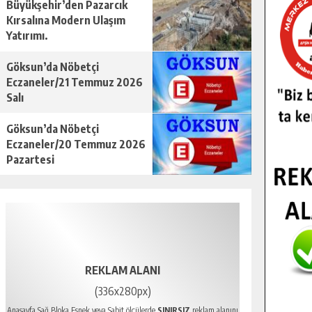
Büyükşehir’den Pazarcık
Kırsalına Modern Ulaşım
Yatırımı.
Göksun’da Nöbetçi
Eczaneler/21 Temmuz 2026
Salı
Göksun’da Nöbetçi
Eczaneler/20 Temmuz 2026
Pazartesi
REKLAM ALANI
(336x280px)
Anasayfa Sağ Bloka Esnek veya Sabit ölçülerde
SINIRSIZ
reklam alanını