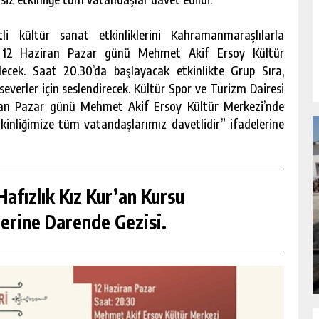
li kültür sanat etkinliklerini Kahramanmaraşlılarla
 12 Haziran Pazar günü Mehmet Akif Ersoy Kültür
ilecek. Saat 20.30’da başlayacak etkinlikte Grup Sıra,
erler için seslendirecek. Kültür Spor ve Turizm Dairesi
iran Pazar günü Mehmet Akif Ersoy Kültür Merkezi’nde
etkinliğimize tüm vatandaşlarımız davetlidir” ifadelerine
afızlık Kız Kur’an Kursu
NDA
GÖKSUN HAFIZLIK KIZ KUR’AN KURSU
erine Darende Gezisi.
ÖĞRENCILERINE DARENDE GEZISI.
GÜNLÜK HABER AKIŞI