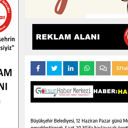
571 v
Büyükşehir Belediyesi, 12 Haziran Pazar günü Me
gerçekleştirecek. Saat 20.30’da başlayacak ücret