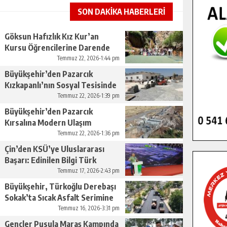
SON DAKİKA HABERLERİ
Göksun Hafızlık Kız Kur’an
Kursu Öğrencilerine Darende
Gezisi.
Temmuz 22, 2026-1:44 pm
Büyükşehir’den Pazarcık
Kızkapanlı’nın Sosyal Tesisinde
Çevre Düzenlemesi.
Temmuz 22, 2026-1:39 pm
Büyükşehir’den Pazarcık
Kırsalına Modern Ulaşım
Yatırımı.
Temmuz 22, 2026-1:36 pm
Çin’den KSÜ’ye Uluslararası
Başarı: Edinilen Bilgi Türk
Tarımına Katkı Sağlayacak.
Temmuz 17, 2026-2:43 pm
Büyükşehir, Türkoğlu Derebaşı
Sokak’ta Sıcak Asfalt Serimine
Başladı.
Temmuz 16, 2026-3:31 pm
Gençler Pusula Maraş Kampında