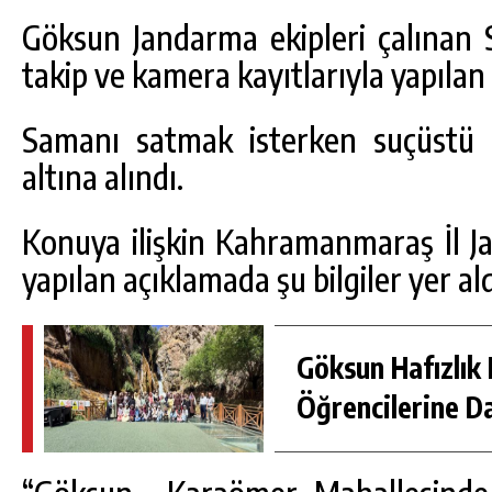
Göksun Jandarma ekipleri çalınan S
takip ve kamera kayıtlarıyla yapılan
Samanı satmak isterken suçüstü 
altına alındı.
Konuya ilişkin Kahramanmaraş İl 
yapılan açıklamada şu bilgiler yer ald
Göksun Hafızlık 
DA
GÖKSUN HAFIZLIK KIZ KUR’AN KURSU
Öğrencilerine D
ÖĞRENCILERINE DARENDE GEZISI.
GÜNLÜK HABER AKIŞI