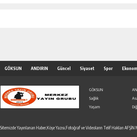
GÖKSUN
ANDIRIN
Güncel
Siyaset
Spor
Ekonom
Özel Haber
Seri İlanlar
GÖKSUN
AN
Sağlık
As
Yaşam
Diğ
Sitemizde Yayınlanan Haber,Köşe Yazısı,Fotoğraf ve Videoların Telif Hakları AF