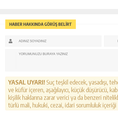
HABER HAKKINDA GÖRÜŞ BELİRT
YASAL UYARI!
Suç teşkil edecek, yasadışı, tehd
ve küfür içeren, aşağılayıcı, küçük düşürücü, kab
kişilik haklarına zarar verici ya da benzeri nitel
türlü mali, hukuki, cezai, idari sorumluluk içeriği