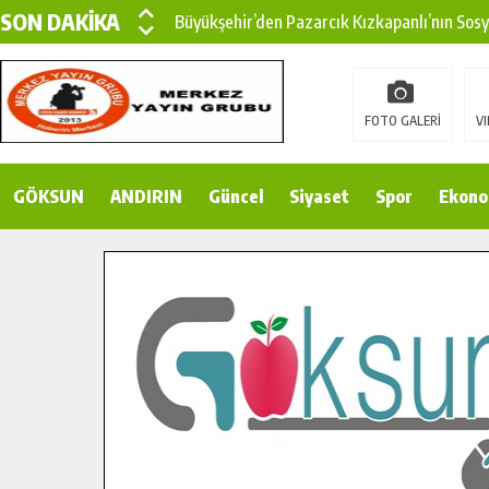
SON DAKİKA
Büyükşehir’den Pazarcık Kızkapanlı’nın Sos
Büyükşehir’den Pazarcık Kırsalına Modern Ul
Çin’den KSÜ’ye Uluslararası Başarı: Edinilen
FOTO GALERİ
VI
Büyükşehir, Türkoğlu Derebaşı Sokak’ta Sıca
GÖKSUN
ANDIRIN
Gençler Pusula Maraş Kampında Yeni Medya v
Güncel
Siyaset
Spor
Ekono
15 TEMMUZ’DA ŞEHİTLERİMİZ DUALARLA A
Büyükşehir, Göksun Kırsalında Ulaşım Konfor
İlçe Jandarma Komutanı Karakaya’dan Başkan
Bertiz’in Yeni Köprüsünde Sona Doğru.