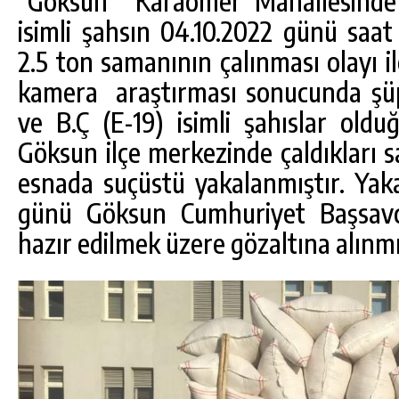
“Göksun Karaömer Mahallesinde 
isimli şahsın 04.10.2022 günü saat 
2.5 ton samanının çalınması olayı ile
kamera araştırması sonucunda şüph
ve B.Ç (E-19) isimli şahıslar olduğ
Göksun ilçe merkezinde çaldıkları 
esnada suçüstü yakalanmıştır. Yaka
günü Göksun Cumhuriyet Başsavcı
hazır edilmek üzere gözaltına alınmı