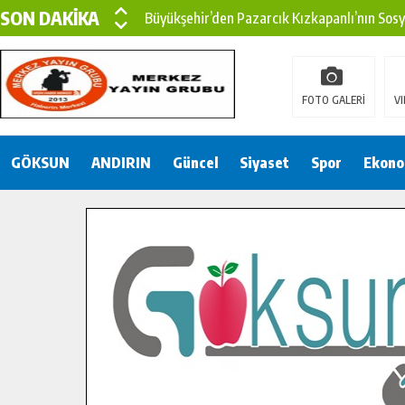
SON DAKİKA
Büyükşehir’den Pazarcık Kızkapanlı’nın Sos
Büyükşehir’den Pazarcık Kırsalına Modern Ul
Çin’den KSÜ’ye Uluslararası Başarı: Edinilen
FOTO GALERİ
VI
Büyükşehir, Türkoğlu Derebaşı Sokak’ta Sıca
GÖKSUN
ANDIRIN
Gençler Pusula Maraş Kampında Yeni Medya v
Güncel
Siyaset
Spor
Ekono
15 TEMMUZ’DA ŞEHİTLERİMİZ DUALARLA A
Büyükşehir, Göksun Kırsalında Ulaşım Konfor
İlçe Jandarma Komutanı Karakaya’dan Başkan
Bertiz’in Yeni Köprüsünde Sona Doğru.