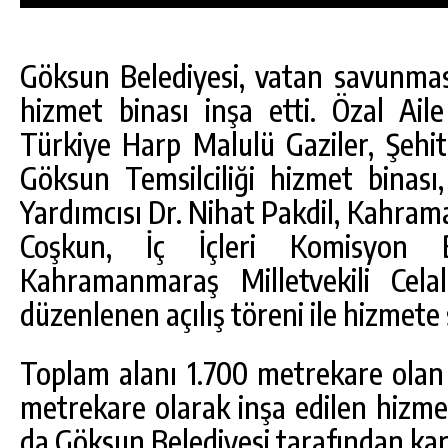
Göksun Belediyesi, vatan savunma
hizmet binası inşa etti. Özal Aile
Türkiye Harp Malulü Gaziler, Şehit
Göksun Temsilciliği hizmet bina
Yardımcısı Dr. Nihat Pakdil, Kahra
Coşkun, İç İçleri Komisyon
Kahramanmaraş Milletvekili Celal
düzenlenen açılış töreni ile hizmete
DA
GÖKSUN HAFIZLIK KIZ KUR’AN KURSU
Toplam alanı 1.700 metrekare olan 
ÖĞRENCILERINE DARENDE GEZISI.
metrekare olarak inşa edilen hizme
GÜNLÜK HABER AKIŞI
da Göksun Belediyesi tarafından kar