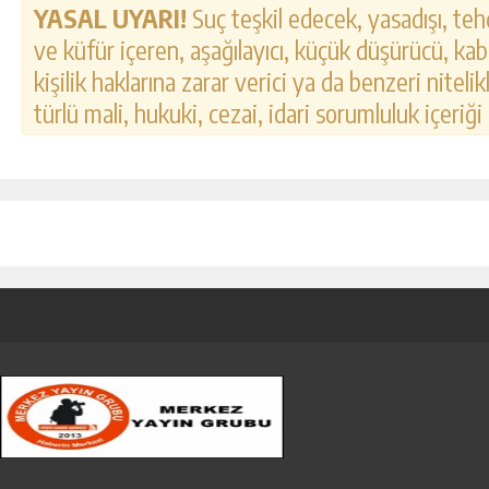
YASAL UYARI!
Suç teşkil edecek, yasadışı, tehd
ve küfür içeren, aşağılayıcı, küçük düşürücü, kab
kişilik haklarına zarar verici ya da benzeri nitel
türlü mali, hukuki, cezai, idari sorumluluk içeriği