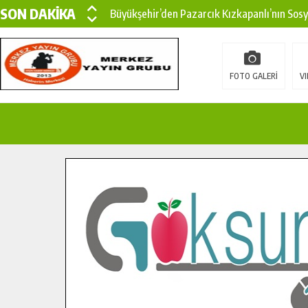
SON DAKİKA
Büyükşehir’den Pazarcık Kızkapanlı’nın Sos
Büyükşehir’den Pazarcık Kırsalına Modern Ul
Çin’den KSÜ’ye Uluslararası Başarı: Edinilen
FOTO GALERİ
VI
Büyükşehir, Türkoğlu Derebaşı Sokak’ta Sıca
Gençler Pusula Maraş Kampında Yeni Medya v
15 TEMMUZ’DA ŞEHİTLERİMİZ DUALARLA A
Büyükşehir, Göksun Kırsalında Ulaşım Konfor
İlçe Jandarma Komutanı Karakaya’dan Başkan
Bertiz’in Yeni Köprüsünde Sona Doğru.