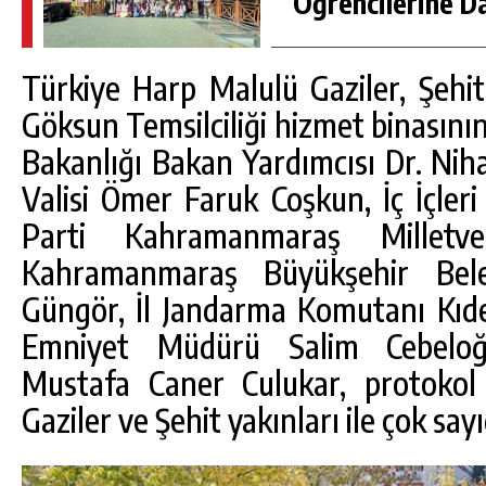
Öğrencilerine D
Türkiye Harp Malulü Gaziler, Şehit
Göksun Temsilciliği hizmet binasını
Bakanlığı Bakan Yardımcısı Dr. Ni
Valisi Ömer Faruk Coşkun, İç İçle
Parti Kahramanmaraş Milletvek
Kahramanmaraş Büyükşehir Bele
Güngör, İl Jandarma Komutanı Kıde
Emniyet Müdürü Salim Cebelo
Mustafa Caner Culukar, protokol ü
Gaziler ve Şehit yakınları ile çok say