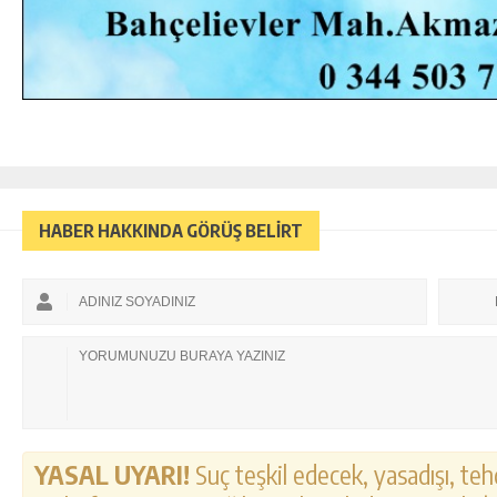
HABER HAKKINDA GÖRÜŞ BELİRT
YASAL UYARI!
Suç teşkil edecek, yasadışı, tehd