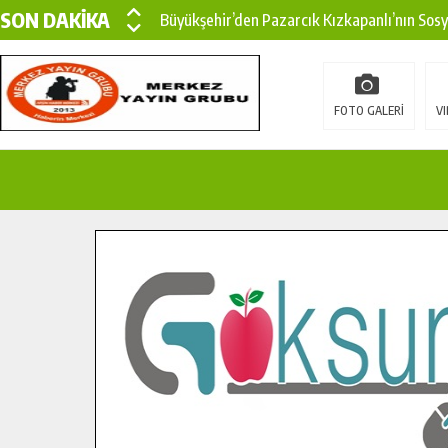
SON DAKİKA
Büyükşehir’den Pazarcık Kızkapanlı’nın Sos
Büyükşehir’den Pazarcık Kırsalına Modern Ul
Çin’den KSÜ’ye Uluslararası Başarı: Edinilen
FOTO GALERİ
VI
Büyükşehir, Türkoğlu Derebaşı Sokak’ta Sıca
Gençler Pusula Maraş Kampında Yeni Medya v
15 TEMMUZ’DA ŞEHİTLERİMİZ DUALARLA A
Büyükşehir, Göksun Kırsalında Ulaşım Konfor
İlçe Jandarma Komutanı Karakaya’dan Başkan
Bertiz’in Yeni Köprüsünde Sona Doğru.