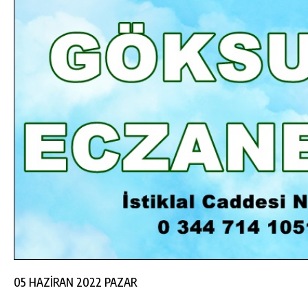
DA
GÖKSUN HAFIZLIK KIZ KUR’AN KURSU
ÖĞRENCILERINE DARENDE GEZISI.
GÜNLÜK HABER AKIŞI
05 HAZİRAN 2022 PAZAR