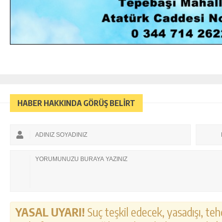
HABER HAKKINDA GÖRÜŞ BELİRT
YASAL UYARI!
Suç teşkil edecek, yasadışı, tehd