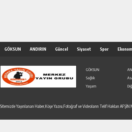
GÖKSUN
ANDIRIN
Güncel
Siyaset
Spor
Ekonom
Özel Haber
Seri İlanlar
GÖKSUN
AN
Sağlık
As
Yaşam
Diğ
Sitemizde Yayınlanan Haber,Köşe Yazısı,Fotoğraf ve Videoların Telif Hakları AF