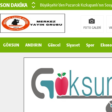
SON DAKİKA
Büyükşehir’den Pazarcık Kızkapanlı’nın Sos
Büyükşehir’den Pazarcık Kırsalına Modern Ul
Çin’den KSÜ’ye Uluslararası Başarı: Edinilen
FOTO GALERİ
VI
Büyükşehir, Türkoğlu Derebaşı Sokak’ta Sıca
GÖKSUN
ANDIRIN
Gençler Pusula Maraş Kampında Yeni Medya v
Güncel
Siyaset
Spor
Ekono
15 TEMMUZ’DA ŞEHİTLERİMİZ DUALARLA A
Büyükşehir, Göksun Kırsalında Ulaşım Konfor
İlçe Jandarma Komutanı Karakaya’dan Başkan
Bertiz’in Yeni Köprüsünde Sona Doğru.