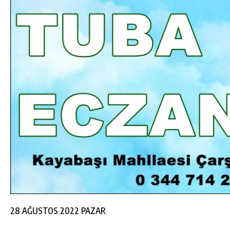
DA
GÖKSUN HAFIZLIK KIZ KUR’AN KURSU
ÖĞRENCILERINE DARENDE GEZISI.
GÜNLÜK HABER AKIŞI
28 AĞUSTOS 2022 PAZAR