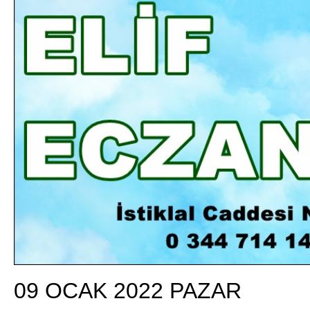
DA
GÖKSUN HAFIZLIK KIZ KUR’AN KURSU
ÖĞRENCILERINE DARENDE GEZISI.
GÜNLÜK HABER AKIŞI
09 OCAK 2022 PAZAR