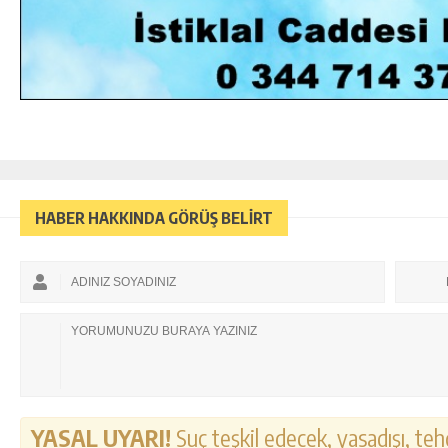
HABER HAKKINDA GÖRÜŞ BELİRT
YASAL UYARI!
Suç teşkil edecek, yasadışı, tehd