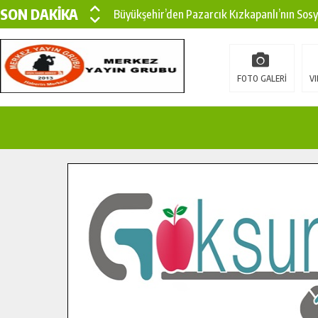
SON DAKİKA
Büyükşehir’den Pazarcık Kızkapanlı’nın Sos
Büyükşehir’den Pazarcık Kırsalına Modern Ul
Çin’den KSÜ’ye Uluslararası Başarı: Edinilen
FOTO GALERİ
VI
Büyükşehir, Türkoğlu Derebaşı Sokak’ta Sıca
Gençler Pusula Maraş Kampında Yeni Medya v
15 TEMMUZ’DA ŞEHİTLERİMİZ DUALARLA A
Büyükşehir, Göksun Kırsalında Ulaşım Konfor
İlçe Jandarma Komutanı Karakaya’dan Başkan
Bertiz’in Yeni Köprüsünde Sona Doğru.