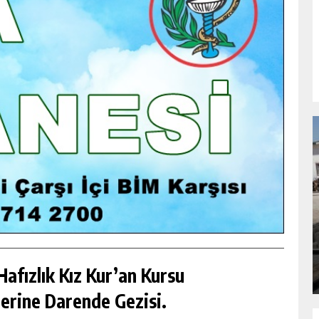
NDA
GÖKSUN HAFIZLIK KIZ KUR’AN KURSU
ÖĞRENCILERINE DARENDE GEZISI.
GÜNLÜK HABER AKIŞI
afızlık Kız Kur’an Kursu
erine Darende Gezisi.