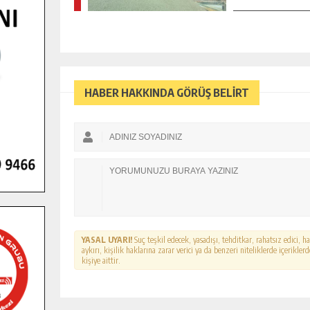
HABER HAKKINDA GÖRÜŞ BELİRT
YASAL UYARI!
Suç teşkil edecek, yasadışı, tehditkar, rahatsız edici, 
aykırı, kişilik haklarına zarar verici ya da benzeri niteliklerde içerikl
kişiye aittir.