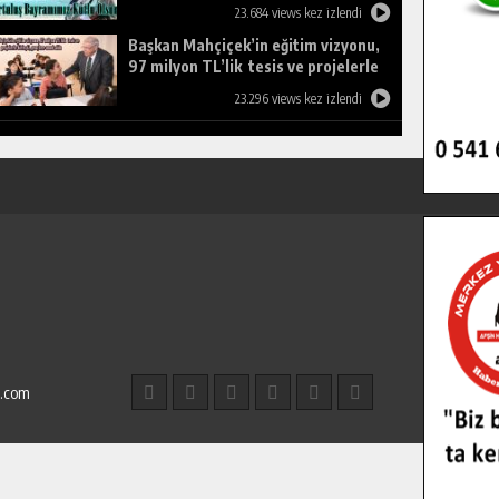
23.684 views kez izlendi
Başkan Mahçiçek’in eğitim vizyonu,
97 milyon TL’lik tesis ve projelerle
birleşti, gençlere umut oldu.
23.296 views kez izlendi
l.com