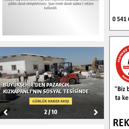
şablon olarak ekleyebilirsiniz. Şuan örnek olarak sadece 2 reklam
kullanıldı.
BÜYÜKŞEHIR’DEN PAZARCIK
BÜYÜKŞ
KIZKAPANLI’NIN SOSYAL TESISINDE
MODERN
ÇEVRE DÜZENLEMESI.
GÜNLÜK HABER AKIŞI
2
/
10