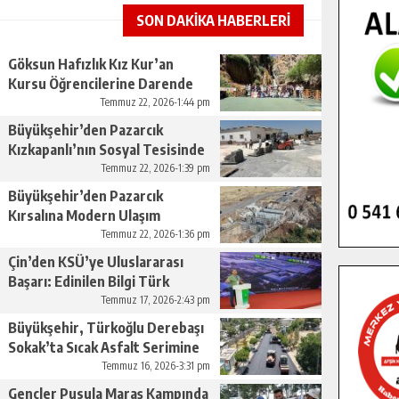
SON DAKİKA HABERLERİ
Göksun Hafızlık Kız Kur’an
Kursu Öğrencilerine Darende
Gezisi.
Temmuz 22, 2026-1:44 pm
Büyükşehir’den Pazarcık
Kızkapanlı’nın Sosyal Tesisinde
Çevre Düzenlemesi.
Temmuz 22, 2026-1:39 pm
Büyükşehir’den Pazarcık
Kırsalına Modern Ulaşım
Yatırımı.
Temmuz 22, 2026-1:36 pm
Çin’den KSÜ’ye Uluslararası
Başarı: Edinilen Bilgi Türk
Tarımına Katkı Sağlayacak.
Temmuz 17, 2026-2:43 pm
Büyükşehir, Türkoğlu Derebaşı
Sokak’ta Sıcak Asfalt Serimine
Başladı.
Temmuz 16, 2026-3:31 pm
Gençler Pusula Maraş Kampında