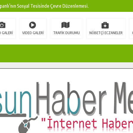
panlı’nın Sosyal Tesisinde Çevre Düzenlemesi.
ına Modern Ulaşım Yatırımı.
arı: Edinilen Bilgi Türk Tarımına Katkı Sağlayacak.
 GALERİ
VIDEO GALERİ
TRAFİK DURUMU
NÖBETÇİ ECZANELER
Sokak’ta Sıcak Asfalt Serimine Başladı.
 Yeni Medya ve Fotoğrafçılığı Keşfetti.
 DUALARLA ANILDI.
Ulaşım Konforunu Yükseltiyor.
ya’dan Başkan Cüce’ye Veda Ziyareti.
a Doğru.