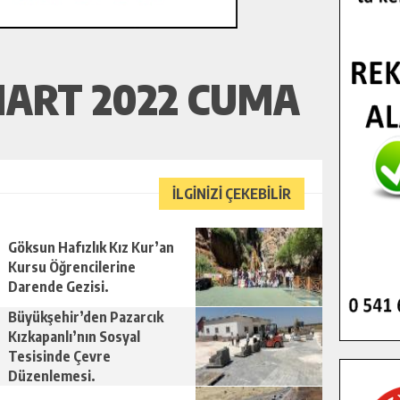
MART 2022 CUMA
İLGİNİZİ ÇEKEBİLİR
Göksun Hafızlık Kız Kur’an
Kursu Öğrencilerine
Darende Gezisi.
Büyükşehir’den Pazarcık
Kızkapanlı’nın Sosyal
Tesisinde Çevre
Düzenlemesi.