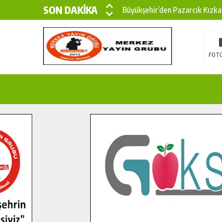
SON DAKİKA
Büyükşehir’den Pazarcık Kızka
Büyükşehir’den Pazarcık Kırsal
Çin’den KSÜ’ye Uluslararası Baş
FOTO
Büyükşehir, Türkoğlu Derebaşı 
Gençler Pusula Maraş Kampında
15 TEMMUZ’DA ŞEHİTLERİMİZ
Büyükşehir, Göksun Kırsalında 
İlçe Jandarma Komutanı Karaka
Bertiz’in Yeni Köprüsünde Son