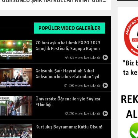
POPÜLER VIDEO GALERİLER
70 bini aşkın katılımlı EXPO 2023
Gençlik Festivali, Sagopa Kajmer
konseri ile son buldu.
44.327 views kez izlendi
Göksunlu Şair Hayrullah Nihat
Göksu’nun kitabı vefatından 1 yıl
sonra Göksun Belediyesi tarafından
34.080 views kez izlendi
basıldı.
Üniversite Öğrencileriyle Söyleşi
Etkinliği.
32.720 views kez izlendi
Kurtuluş Bayramımız Kutlu Olsun!