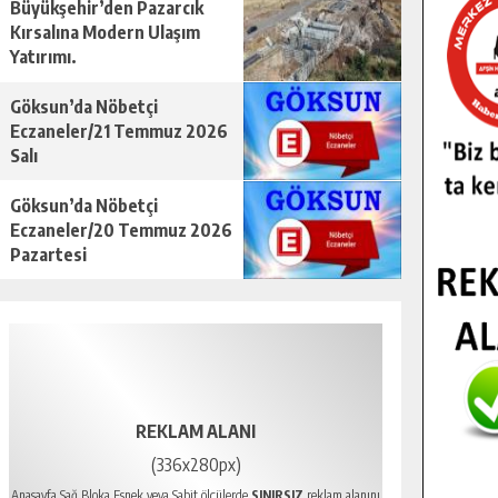
Büyükşehir’den Pazarcık
Kırsalına Modern Ulaşım
Yatırımı.
Göksun’da Nöbetçi
Eczaneler/21 Temmuz 2026
Salı
Göksun’da Nöbetçi
Eczaneler/20 Temmuz 2026
Pazartesi
REKLAM ALANI
(336x280px)
Anasayfa Sağ Bloka Esnek veya Sabit ölçülerde
SINIRSIZ
reklam alanını