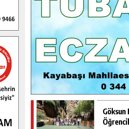
GENÇLER PUSULA MARAŞ KAMPI
YENI MEDYA VE FOTOĞRAFÇILIĞI
KEŞFETTI.
GÜNLÜK HABER AKIŞI
Göksun H
Öğrencil