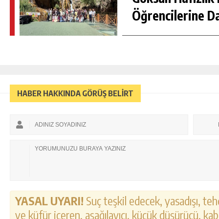
Öğrencilerine D
HABER HAKKINDA GÖRÜŞ BELİRT
YASAL UYARI!
Suç teşkil edecek, yasadışı, tehd
ve küfür içeren, aşağılayıcı, küçük düşürücü, kab