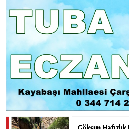
DA
GÖKSUN HAFIZLIK KIZ KUR’AN KURSU
ÖĞRENCILERINE DARENDE GEZISI.
GÜNLÜK HABER AKIŞI
Göksun Hafızlık 