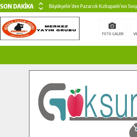
SON DAKİKA
Büyükşehir’den Pazarcık Kızkapanlı’nın Sos
Büyükşehir’den Pazarcık Kırsalına Modern Ul
Çin’den KSÜ’ye Uluslararası Başarı: Edinilen
FOTO GALERİ
VI
Büyükşehir, Türkoğlu Derebaşı Sokak’ta Sıca
Gençler Pusula Maraş Kampında Yeni Medya v
15 TEMMUZ’DA ŞEHİTLERİMİZ DUALARLA A
Büyükşehir, Göksun Kırsalında Ulaşım Konfor
İlçe Jandarma Komutanı Karakaya’dan Başkan
Bertiz’in Yeni Köprüsünde Sona Doğru.