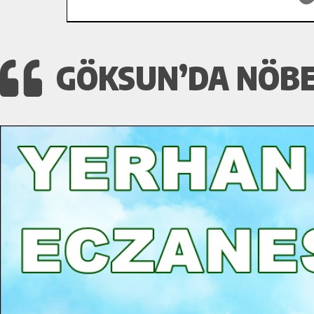
GÖKSUN’DA NÖBET