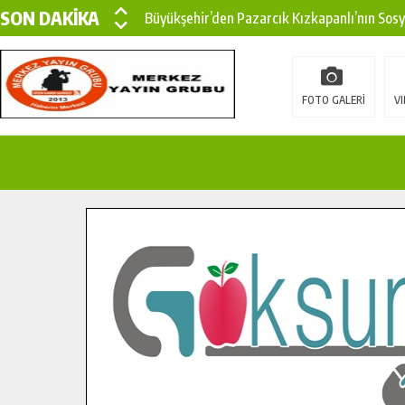
SON DAKİKA
Büyükşehir’den Pazarcık Kızkapanlı’nın Sos
Büyükşehir’den Pazarcık Kırsalına Modern Ul
Çin’den KSÜ’ye Uluslararası Başarı: Edinilen
FOTO GALERİ
VI
Büyükşehir, Türkoğlu Derebaşı Sokak’ta Sıca
Gençler Pusula Maraş Kampında Yeni Medya v
15 TEMMUZ’DA ŞEHİTLERİMİZ DUALARLA A
Büyükşehir, Göksun Kırsalında Ulaşım Konfor
İlçe Jandarma Komutanı Karakaya’dan Başkan
Bertiz’in Yeni Köprüsünde Sona Doğru.