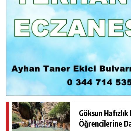
DA
GÖKSUN HAFIZLIK KIZ KUR’AN KURSU
ÖĞRENCILERINE DARENDE GEZISI.
GÜNLÜK HABER AKIŞI
Göksun Hafızlık 
Öğrencilerine D