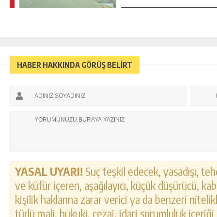
HABER HAKKINDA GÖRÜŞ BELİRT
YASAL UYARI!
Suç teşkil edecek, yasadışı, tehd
ve küfür içeren, aşağılayıcı, küçük düşürücü, kab
kişilik haklarına zarar verici ya da benzeri nitel
türlü mali, hukuki, cezai, idari sorumluluk içeriği