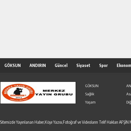
GÖKSUN
ANDIRIN
Güncel
Siyaset
Spor
Ekonom
Özel Haber
Seri İlanlar
GÖKSUN
AN
Sağlık
As
Yaşam
Diğ
Sitemizde Yayınlanan Haber,Köşe Yazısı,Fotoğraf ve Videoların Telif Hakları AF