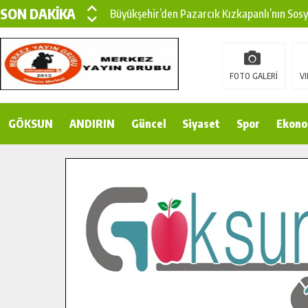
SON DAKİKA
Büyükşehir’den Pazarcık Kızkapanlı’nın Sos
Büyükşehir’den Pazarcık Kırsalına Modern Ul
Çin’den KSÜ’ye Uluslararası Başarı: Edinilen
FOTO GALERİ
VI
Büyükşehir, Türkoğlu Derebaşı Sokak’ta Sıca
GÖKSUN
ANDIRIN
Gençler Pusula Maraş Kampında Yeni Medya v
Güncel
Siyaset
Spor
Ekono
15 TEMMUZ’DA ŞEHİTLERİMİZ DUALARLA A
Büyükşehir, Göksun Kırsalında Ulaşım Konfor
İlçe Jandarma Komutanı Karakaya’dan Başkan
Bertiz’in Yeni Köprüsünde Sona Doğru.