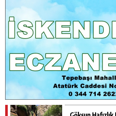
DA
GÖKSUN HAFIZLIK KIZ KUR’AN KURSU
ÖĞRENCILERINE DARENDE GEZISI.
GÜNLÜK HABER AKIŞI
Göksun Hafızlık 