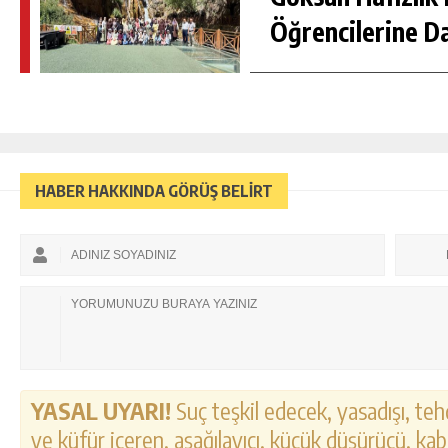
Öğrencilerine D
HABER HAKKINDA GÖRÜŞ BELİRT
YASAL UYARI!
Suç teşkil edecek, yasadışı, tehd
ve küfür içeren, aşağılayıcı, küçük düşürücü, kab