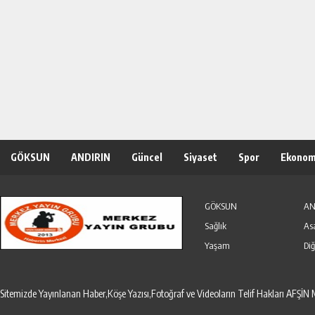
GÖKSUN
ANDIRIN
Güncel
Siyaset
Spor
Ekonom
Özel Haber
Seri İlanlar
GÖKSUN
AN
Sağlık
As
Yaşam
Diğ
Sitemizde Yayınlanan Haber,Köşe Yazısı,Fotoğraf ve Videoların Telif Hakları AF