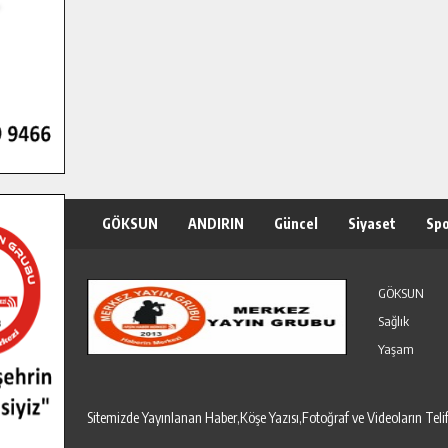
GÖKSUN
ANDIRIN
Güncel
Siyaset
Sp
Özel Haber
Seri İlanlar
GÖKSUN
Sağlık
Yaşam
Sitemizde Yayınlanan Haber,Köşe Yazısı,Fotoğraf ve Videoların T