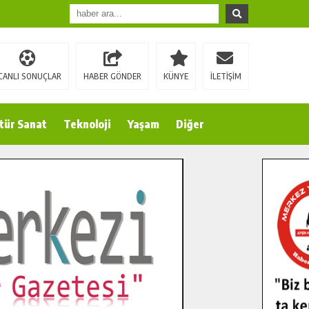
CANLI SONUÇLAR
HABER GÖNDER
KÜNYE
İLETİŞİM
tür Sanat
Teknoloji
Yaşam
Diğer