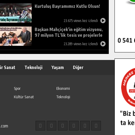
Kurtuluş Bayramımız Kutlu Olsun!
23.675 views kez izlendi
Başkan Mahçiçek’in eğitim vizyonu,
97 milyon TL’lik tesis ve projelerle
birleşti, gençlere umut oldu.
23.289 views kez izlendi
ür Sanat
Teknoloji
Yaşam
Diğer
Spor
Ekonomi
Kültür Sanat
Teknoloji
l.com