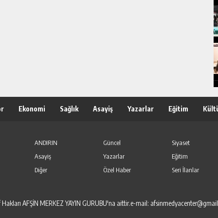
or
Ekonomi
Sağlık
Asayiş
Yazarlar
Eğitim
Kült
ANDIRIN
Güncel
Siyaset
Asayiş
Yazarlar
Eğitim
Diğer
Özel Haber
Seri İlanlar
elif Hakları AFŞİN MERKEZ YAYIN GURUBU'na aittir.e-mail: afsinmedyacenter@gmai