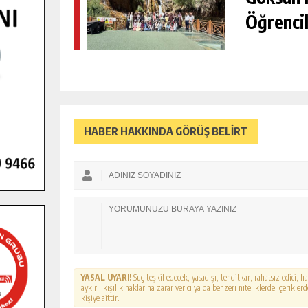
Öğrencil
HABER HAKKINDA GÖRÜŞ BELİRT
YASAL UYARI!
Suç teşkil edecek, yasadışı, tehditkar, rahatsız edici, 
aykırı, kişilik haklarına zarar verici ya da benzeri niteliklerde içerikl
kişiye aittir.