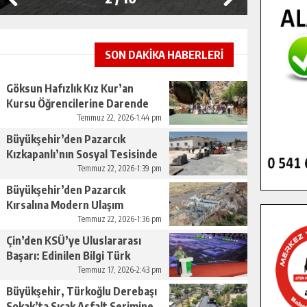
SON DAKİKA HABERLERİ
Göksun Hafızlık Kız Kur’an
Kursu Öğrencilerine Darende
Gezisi.
Temmuz 22, 2026-1:44 pm
Büyükşehir’den Pazarcık
Kızkapanlı’nın Sosyal Tesisinde
Çevre Düzenlemesi.
Temmuz 22, 2026-1:39 pm
Büyükşehir’den Pazarcık
Kırsalına Modern Ulaşım
Yatırımı.
Temmuz 22, 2026-1:36 pm
Çin’den KSÜ’ye Uluslararası
Başarı: Edinilen Bilgi Türk
Tarımına Katkı Sağlayacak.
Temmuz 17, 2026-2:43 pm
Büyükşehir, Türkoğlu Derebaşı
Sokak’ta Sıcak Asfalt Serimine