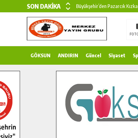
SON DAKİKA
Büyükşehir’den Pazarcık Kızka
Büyükşehir’den Pazarcık Kırsal
Çin’den KSÜ’ye Uluslararası Baş
FOTO
Büyükşehir, Türkoğlu Derebaşı 
GÖKSUN
ANDIRIN
Gençler Pusula Maraş Kampında
Güncel
Siyaset
Sp
15 TEMMUZ’DA ŞEHİTLERİMİZ
Büyükşehir, Göksun Kırsalında 
İlçe Jandarma Komutanı Karaka
Bertiz’in Yeni Köprüsünde Son