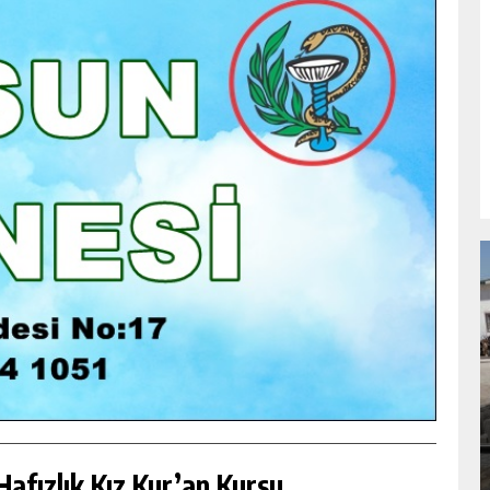
NDA
GÖKSUN HAFIZLIK KIZ KUR’AN KURSU
ÖĞRENCILERINE DARENDE GEZISI.
GÜNLÜK HABER AKIŞI
afızlık Kız Kur’an Kursu