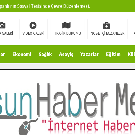
panlı’nın Sosyal Tesisinde Çevre Düzenlemesi.
ına Modern Ulaşım Yatırımı.
arı: Edinilen Bilgi Türk Tarımına Katkı Sağlayacak.
 GALERİ
VIDEO GALERİ
TRAFİK DURUMU
NÖBETÇİ ECZANELER
Sokak’ta Sıcak Asfalt Serimine Başladı.
 Yeni Medya ve Fotoğrafçılığı Keşfetti.
or
Ekonomi
Sağlık
Asayiş
Yazarlar
Eğitim
Kül
 DUALARLA ANILDI.
Ulaşım Konforunu Yükseltiyor.
ya’dan Başkan Cüce’ye Veda Ziyareti.
a Doğru.