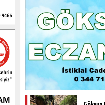
GENÇLER PUSULA MARAŞ KAMPI
YENI MEDYA VE FOTOĞRAFÇILIĞI
KEŞFETTI.
GÜNLÜK HABER AKIŞI
Göksun H