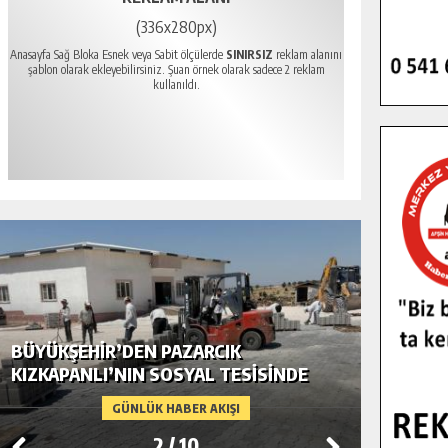
(336x280px)
Anasayfa Sağ Bloka Esnek veya Sabit ölçülerde
SINIRSIZ
reklam alanını
şablon olarak ekleyebilirsiniz. Şuan örnek olarak sadece 2 reklam
kullanıldı.
BÜYÜKŞEHIR’DEN PAZARCIK
BÜYÜKŞ
KIZKAPANLI’NIN SOSYAL TESISINDE
MODERN
ÇEVRE DÜZENLEMESI.
GÜNLÜK HABER AKIŞI
2
/
10