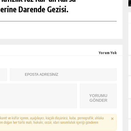
erine Darende Gezisi.
Yorum Yok
YORUMU
GÖNDER
hakaret ve küfür içeren, aşağılayıcı, küçük düşürücü, kaba, pornografik, ahlaka
erden doğan her türlü mali, hukuki, cezai, idari sorumluluk içeriği gönderen