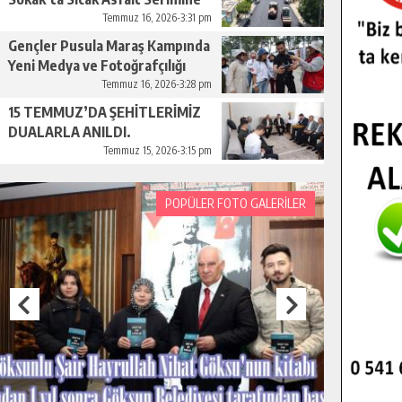
Başladı.
Temmuz 16, 2026-3:31 pm
Gençler Pusula Maraş Kampında
Yeni Medya ve Fotoğrafçılığı
Keşfetti.
Temmuz 16, 2026-3:28 pm
15 TEMMUZ’DA ŞEHİTLERİMİZ
DUALARLA ANILDI.
Temmuz 15, 2026-3:15 pm
POPÜLER FOTO GALERİLER