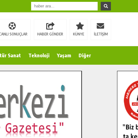
CANLI SONUÇLAR
HABER GÖNDER
KÜNYE
İLETİŞİM
tür Sanat
Teknoloji
Yaşam
Diğer