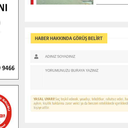
HABER HAKKINDA GÖRÜŞ BELİRT
YASAL UYARI!
Suç teşkil edecek, yasadışı, tehditkar, rahatsız edici, 
aykırı, kişilik haklarına zarar verici ya da benzeri niteliklerde içerikl
kişiye aittir.