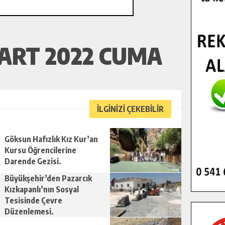
ART 2022 CUMA
İLGİNİZİ ÇEKEBİLİR
Göksun Hafızlık Kız Kur’an
Kursu Öğrencilerine
Darende Gezisi.
Büyükşehir’den Pazarcık
Kızkapanlı’nın Sosyal
Tesisinde Çevre
Düzenlemesi.