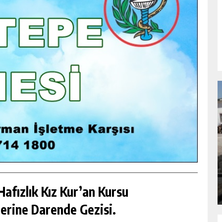
NDA
GÖKSUN HAFIZLIK KIZ KUR’AN KURSU
ÖĞRENCILERINE DARENDE GEZISI.
GÜNLÜK HABER AKIŞI
afızlık Kız Kur’an Kursu
erine Darende Gezisi.