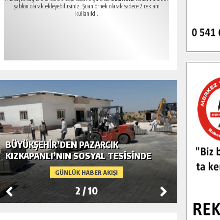
şablon olarak ekleyebilirsiniz. Şuan örnek olarak sadece 2 reklam
kullanıldı.
BÜYÜKŞEHIR’DEN PAZARCIK
BÜYÜKŞ
KIZKAPANLI’NIN SOSYAL TESISINDE
MODERN
ÇEVRE DÜZENLEMESI.
GÜNLÜK HABER AKIŞI
2
/
10