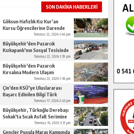
SON DAKİKA HABERLERİ
Göksun Hafızlık Kız Kur’an
Kursu Öğrencilerine Darende
Gezisi.
Temmuz 22, 2026-1:44 pm
Büyükşehir’den Pazarcık
Kızkapanlı’nın Sosyal Tesisinde
Çevre Düzenlemesi.
Temmuz 22, 2026-1:39 pm
Büyükşehir’den Pazarcık
Kırsalına Modern Ulaşım
Yatırımı.
Temmuz 22, 2026-1:36 pm
Çin’den KSÜ’ye Uluslararası
Başarı: Edinilen Bilgi Türk
Tarımına Katkı Sağlayacak.
Temmuz 17, 2026-2:43 pm
Büyükşehir, Türkoğlu Derebaşı
Sokak’ta Sıcak Asfalt Serimine
Başladı.
Temmuz 16, 2026-3:31 pm
Gençler Pusula Maraş Kampında