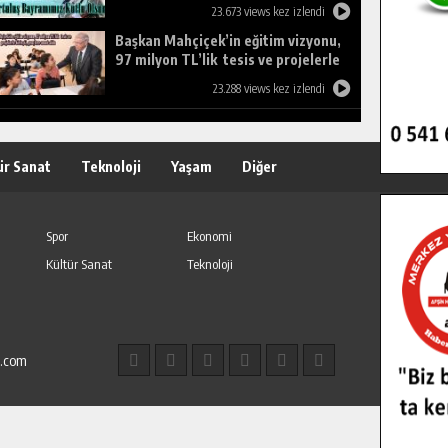
23.673 views kez izlendi
Başkan Mahçiçek’in eğitim vizyonu,
97 milyon TL’lik tesis ve projelerle
birleşti, gençlere umut oldu.
23.288 views kez izlendi
ür Sanat
Teknoloji
Yaşam
Diğer
Spor
Ekonomi
Kültür Sanat
Teknoloji
l.com