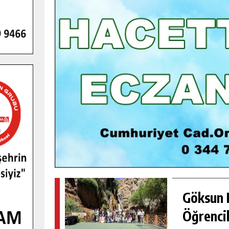
GENÇLER PUSULA MARAŞ KAMPI
YENI MEDYA VE FOTOĞRAFÇILIĞI
KEŞFETTI.
GÜNLÜK HABER AKIŞI
Göksun H
Öğrencil