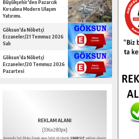
Büyükşehir’den Pazarcık
Kırsalına Modern Ulaşım
Yatırımı.
Göksun’da Nöbetçi
Eczaneler/21 Temmuz 2026
Salı
Göksun’da Nöbetçi
Eczaneler/20 Temmuz 2026
Pazartesi
REKLAM ALANI
(336x280px)
Anasayfa Sağ Bloka Esnek veya Sabit ölçülerde
SINIRSIZ
reklam alanını