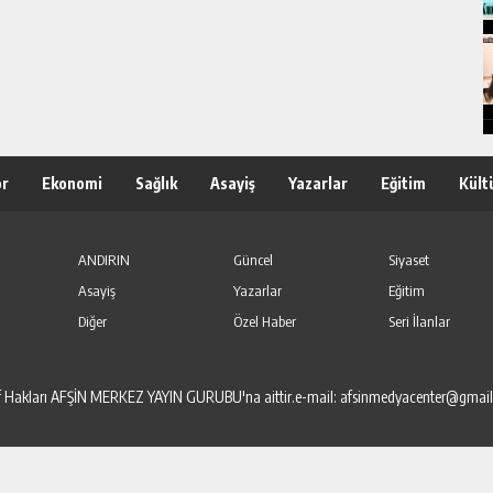
or
Ekonomi
Sağlık
Asayiş
Yazarlar
Eğitim
Kült
ANDIRIN
Güncel
Siyaset
Asayiş
Yazarlar
Eğitim
Diğer
Özel Haber
Seri İlanlar
elif Hakları AFŞİN MERKEZ YAYIN GURUBU'na aittir.e-mail: afsinmedyacenter@gmai