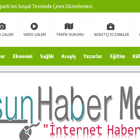
panlı’nın Sosyal Tesisinde Çevre Düzenlemesi.
ına Modern Ulaşım Yatırımı.
arı: Edinilen Bilgi Türk Tarımına Katkı Sağlayacak.
 GALERİ
VIDEO GALERİ
TRAFİK DURUMU
NÖBETÇİ ECZANELER
Sokak’ta Sıcak Asfalt Serimine Başladı.
 Yeni Medya ve Fotoğrafçılığı Keşfetti.
or
Ekonomi
Sağlık
Asayiş
Yazarlar
Eğitim
Kül
 DUALARLA ANILDI.
Ulaşım Konforunu Yükseltiyor.
ya’dan Başkan Cüce’ye Veda Ziyareti.
a Doğru.