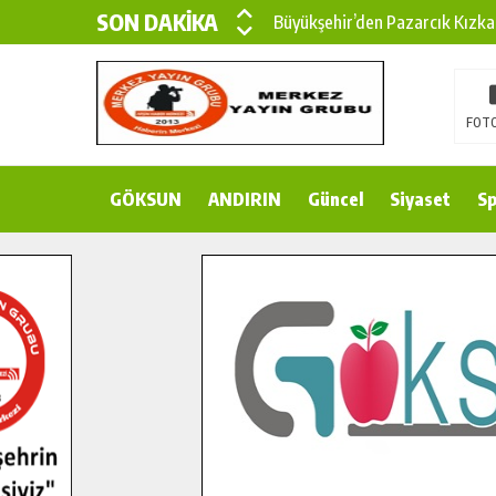
SON DAKİKA
Büyükşehir’den Pazarcık Kızka
Büyükşehir’den Pazarcık Kırsal
Çin’den KSÜ’ye Uluslararası Baş
FOTO
Büyükşehir, Türkoğlu Derebaşı 
GÖKSUN
ANDIRIN
Gençler Pusula Maraş Kampında
Güncel
Siyaset
Sp
15 TEMMUZ’DA ŞEHİTLERİMİZ
Büyükşehir, Göksun Kırsalında 
İlçe Jandarma Komutanı Karaka
Bertiz’in Yeni Köprüsünde Son