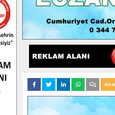
474 v