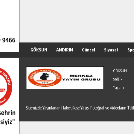
GÖKSUN
ANDIRIN
Güncel
Siyaset
Sp
Özel Haber
Seri İlanlar
GÖKSUN
Sağlık
Yaşam
Sitemizde Yayınlanan Haber,Köşe Yazısı,Fotoğraf ve Videoların T