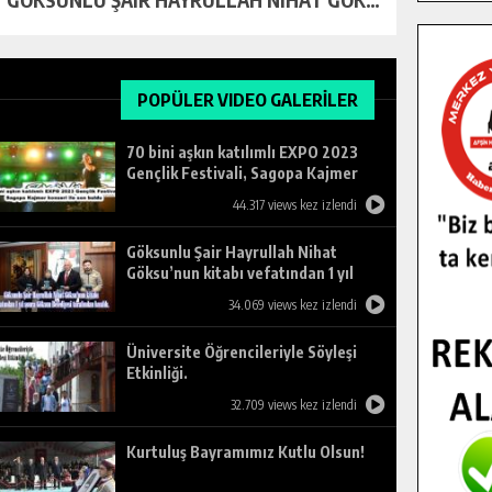
POPÜLER VIDEO GALERİLER
70 bini aşkın katılımlı EXPO 2023
Gençlik Festivali, Sagopa Kajmer
konseri ile son buldu.
44.317 views kez izlendi
Göksunlu Şair Hayrullah Nihat
Göksu’nun kitabı vefatından 1 yıl
sonra Göksun Belediyesi tarafından
34.069 views kez izlendi
basıldı.
Üniversite Öğrencileriyle Söyleşi
Etkinliği.
32.709 views kez izlendi
Kurtuluş Bayramımız Kutlu Olsun!