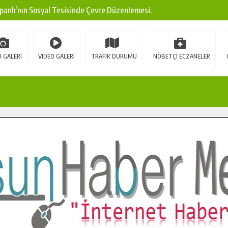
panlı’nın Sosyal Tesisinde Çevre Düzenlemesi.
ına Modern Ulaşım Yatırımı.
arı: Edinilen Bilgi Türk Tarımına Katkı Sağlayacak.
 GALERİ
VIDEO GALERİ
TRAFİK DURUMU
NÖBETÇİ ECZANELER
Sokak’ta Sıcak Asfalt Serimine Başladı.
 Yeni Medya ve Fotoğrafçılığı Keşfetti.
 DUALARLA ANILDI.
Ulaşım Konforunu Yükseltiyor.
ya’dan Başkan Cüce’ye Veda Ziyareti.
a Doğru.