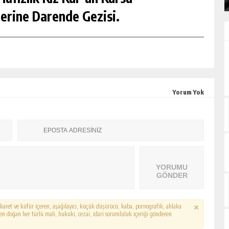
erine Darende Gezisi.
Yorum Yok
YORUMU
GÖNDER
hakaret ve küfür içeren, aşağılayıcı, küçük düşürücü, kaba, pornografik, ahlaka
erden doğan her türlü mali, hukuki, cezai, idari sorumluluk içeriği gönderen