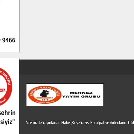
Sitemizde Yayınlanan Haber,Köşe Yazısı,Fotoğraf ve Videoların T