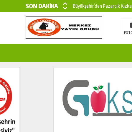
SON DAKİKA
Büyükşehir’den Pazarcık Kızka
Büyükşehir’den Pazarcık Kırsal
Çin’den KSÜ’ye Uluslararası Baş
FOTO
Büyükşehir, Türkoğlu Derebaşı 
Gençler Pusula Maraş Kampında
15 TEMMUZ’DA ŞEHİTLERİMİZ
Büyükşehir, Göksun Kırsalında 
İlçe Jandarma Komutanı Karaka
Bertiz’in Yeni Köprüsünde Son