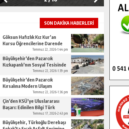
SON DAKİKA HABERLERİ
Göksun Hafızlık Kız Kur’an
Kursu Öğrencilerine Darende
Gezisi.
Temmuz 22, 2026-1:44 pm
Büyükşehir’den Pazarcık
Kızkapanlı’nın Sosyal Tesisinde
Çevre Düzenlemesi.
Temmuz 22, 2026-1:39 pm
Büyükşehir’den Pazarcık
Kırsalına Modern Ulaşım
Yatırımı.
Temmuz 22, 2026-1:36 pm
Çin’den KSÜ’ye Uluslararası
Başarı: Edinilen Bilgi Türk
Tarımına Katkı Sağlayacak.
Temmuz 17, 2026-2:43 pm
Büyükşehir, Türkoğlu Derebaşı
Sokak’ta Sıcak Asfalt Serimine