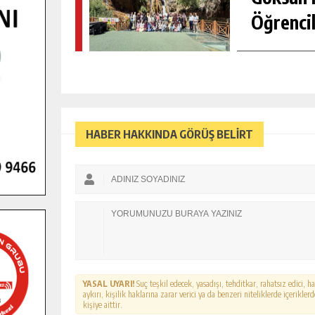
Öğrencil
HABER HAKKINDA GÖRÜŞ BELİRT
YASAL UYARI!
Suç teşkil edecek, yasadışı, tehditkar, rahatsız edici, 
aykırı, kişilik haklarına zarar verici ya da benzeri niteliklerde içerikl
kişiye aittir.