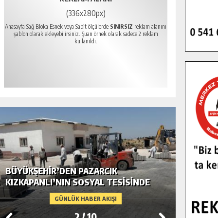
(336x280px)
Anasayfa Sağ Bloka Esnek veya Sabit ölçülerde
SINIRSIZ
reklam alanını
şablon olarak ekleyebilirsiniz. Şuan örnek olarak sadece 2 reklam
kullanıldı.
BÜYÜKŞEHIR’DEN PAZARCIK
BÜYÜKŞ
KIZKAPANLI’NIN SOSYAL TESISINDE
MODERN
ÇEVRE DÜZENLEMESI.
GÜNLÜK HABER AKIŞI
2
/
10