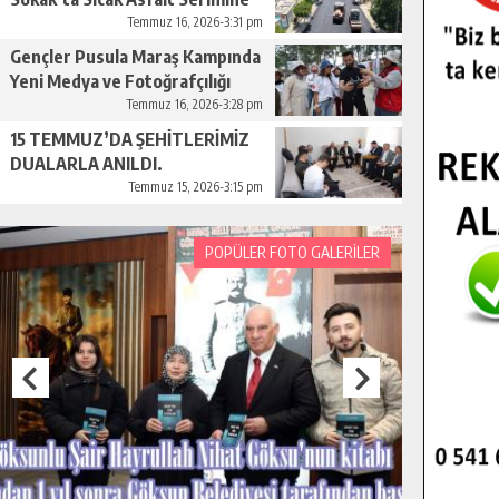
Başladı.
Temmuz 16, 2026-3:31 pm
Gençler Pusula Maraş Kampında
Yeni Medya ve Fotoğrafçılığı
Keşfetti.
Temmuz 16, 2026-3:28 pm
15 TEMMUZ’DA ŞEHİTLERİMİZ
DUALARLA ANILDI.
Temmuz 15, 2026-3:15 pm
POPÜLER FOTO GALERİLER