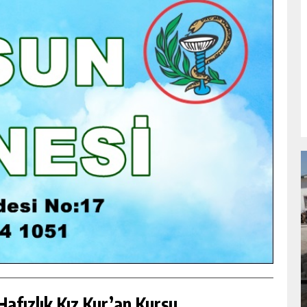
NDA
GÖKSUN HAFIZLIK KIZ KUR’AN KURSU
ÖĞRENCILERINE DARENDE GEZISI.
GÜNLÜK HABER AKIŞI
afızlık Kız Kur’an Kursu