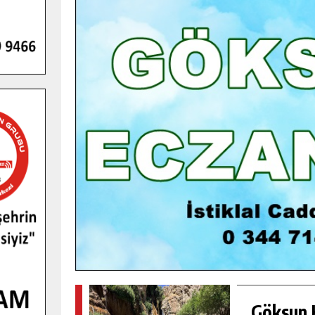
GENÇLER PUSULA MARAŞ KAMPI
YENI MEDYA VE FOTOĞRAFÇILIĞI
KEŞFETTI.
GÜNLÜK HABER AKIŞI
Göksun H