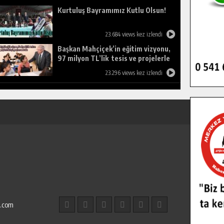
Kurtuluş Bayramımız Kutlu Olsun!
23.684 views kez izlendi
Başkan Mahçiçek’in eğitim vizyonu,
97 milyon TL’lik tesis ve projelerle
birleşti, gençlere umut oldu.
23.296 views kez izlendi
l.com