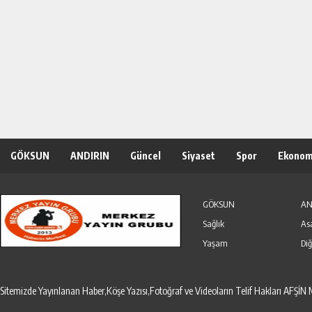
GÖKSUN
ANDIRIN
Güncel
Siyaset
Spor
Ekonom
Özel Haber
Seri İlanlar
GÖKSUN
AN
Sağlık
As
Yaşam
Diğ
Sitemizde Yayınlanan Haber,Köşe Yazısı,Fotoğraf ve Videoların Telif Hakları AF