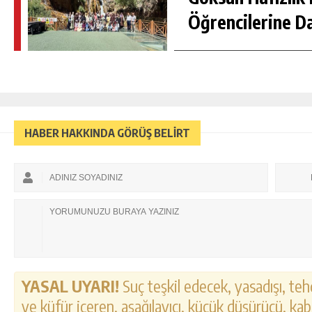
Öğrencilerine D
HABER HAKKINDA GÖRÜŞ BELİRT
YASAL UYARI!
Suç teşkil edecek, yasadışı, tehd
ve küfür içeren, aşağılayıcı, küçük düşürücü, kab