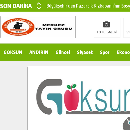
SON DAKİKA
Büyükşehir’den Pazarcık Kızkapanlı’nın Sos
Büyükşehir’den Pazarcık Kırsalına Modern Ul
Çin’den KSÜ’ye Uluslararası Başarı: Edinilen
FOTO GALERİ
VI
Büyükşehir, Türkoğlu Derebaşı Sokak’ta Sıca
GÖKSUN
ANDIRIN
Gençler Pusula Maraş Kampında Yeni Medya v
Güncel
Siyaset
Spor
Ekono
15 TEMMUZ’DA ŞEHİTLERİMİZ DUALARLA A
Büyükşehir, Göksun Kırsalında Ulaşım Konfor
İlçe Jandarma Komutanı Karakaya’dan Başkan
Bertiz’in Yeni Köprüsünde Sona Doğru.