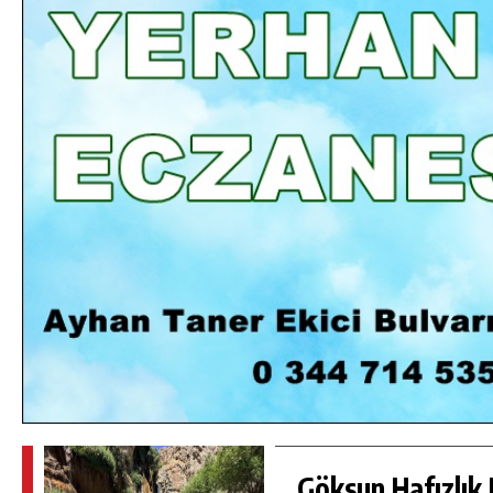
DA
GÖKSUN HAFIZLIK KIZ KUR’AN KURSU
ÖĞRENCILERINE DARENDE GEZISI.
GÜNLÜK HABER AKIŞI
Göksun Hafızlık 