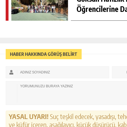
Öğrencilerine D
HABER HAKKINDA GÖRÜŞ BELİRT
YASAL UYARI!
Suç teşkil edecek, yasadışı, tehd
ve küfür içeren, aşağılayıcı, küçük düşürücü, kab