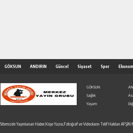
GÖKSUN
ANDIRIN
Güncel
Siyaset
Spor
Ekonom
Özel Haber
Seri İlanlar
GÖKSUN
AN
Sağlık
As
Yaşam
Diğ
Sitemizde Yayınlanan Haber,Köşe Yazısı,Fotoğraf ve Videoların Telif Hakları AF