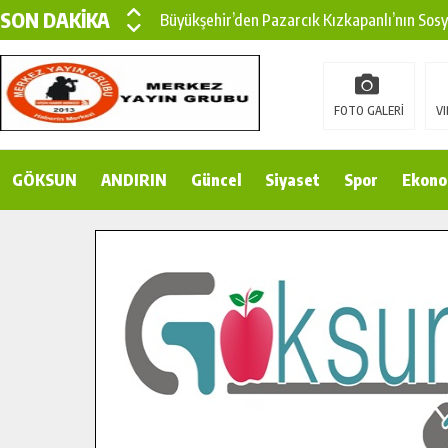
SON DAKİKA
Büyükşehir’den Pazarcık Kızkapanlı’nın Sos
Büyükşehir’den Pazarcık Kırsalına Modern Ul
Çin’den KSÜ’ye Uluslararası Başarı: Edinilen
FOTO GALERİ
VI
Büyükşehir, Türkoğlu Derebaşı Sokak’ta Sıca
GÖKSUN
ANDIRIN
Gençler Pusula Maraş Kampında Yeni Medya v
Güncel
Siyaset
Spor
Ekono
15 TEMMUZ’DA ŞEHİTLERİMİZ DUALARLA A
Büyükşehir, Göksun Kırsalında Ulaşım Konfor
İlçe Jandarma Komutanı Karakaya’dan Başkan
Bertiz’in Yeni Köprüsünde Sona Doğru.