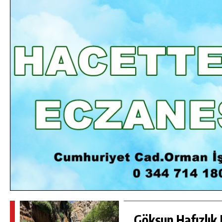
DA
GÖKSUN HAFIZLIK KIZ KUR’AN KURSU
ÖĞRENCILERINE DARENDE GEZISI.
GÜNLÜK HABER AKIŞI
Göksun Hafızlık 