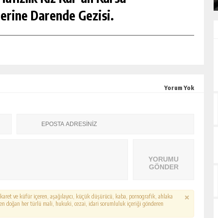
erine Darende Gezisi.
Yorum Yok
YORUMU
GÖNDER
hakaret ve küfür içeren, aşağılayıcı, küçük düşürücü, kaba, pornografik, ahlaka
erden doğan her türlü mali, hukuki, cezai, idari sorumluluk içeriği gönderen