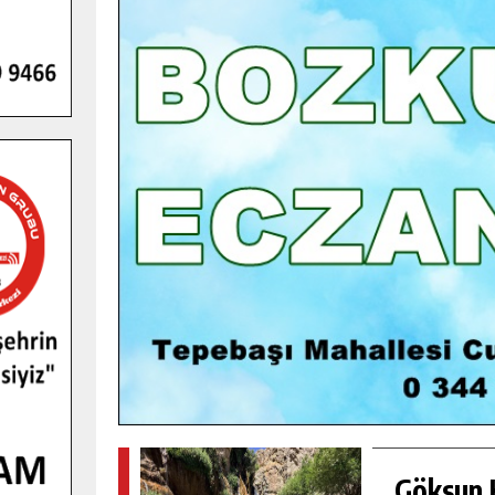
GENÇLER PUSULA MARAŞ KAMPI
YENI MEDYA VE FOTOĞRAFÇILIĞI
KEŞFETTI.
GÜNLÜK HABER AKIŞI
Göksun H