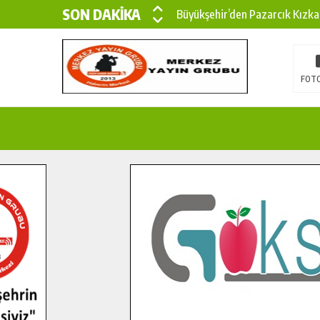
SON DAKİKA
Büyükşehir’den Pazarcık Kızka
Büyükşehir’den Pazarcık Kırsal
Çin’den KSÜ’ye Uluslararası Baş
FOTO
Büyükşehir, Türkoğlu Derebaşı 
Gençler Pusula Maraş Kampında
15 TEMMUZ’DA ŞEHİTLERİMİZ
Büyükşehir, Göksun Kırsalında 
İlçe Jandarma Komutanı Karaka
Bertiz’in Yeni Köprüsünde Son