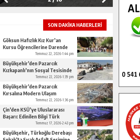
SON DAKİKA HABERLERİ
Göksun Hafızlık Kız Kur’an
Kursu Öğrencilerine Darende
Gezisi.
Temmuz 22, 2026-1:44 pm
Büyükşehir’den Pazarcık
Kızkapanlı’nın Sosyal Tesisinde
Çevre Düzenlemesi.
Temmuz 22, 2026-1:39 pm
Büyükşehir’den Pazarcık
Kırsalına Modern Ulaşım
Yatırımı.
Temmuz 22, 2026-1:36 pm
Çin’den KSÜ’ye Uluslararası
Başarı: Edinilen Bilgi Türk
Tarımına Katkı Sağlayacak.
Temmuz 17, 2026-2:43 pm
Büyükşehir, Türkoğlu Derebaşı
Sokak’ta Sıcak Asfalt Serimine