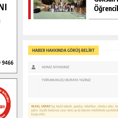
Öğrencil
HABER HAKKINDA GÖRÜŞ BELİRT
YASAL UYARI!
Suç teşkil edecek, yasadışı, tehditkar, rahatsız edici, 
aykırı, kişilik haklarına zarar verici ya da benzeri niteliklerde içerikl
kişiye aittir.