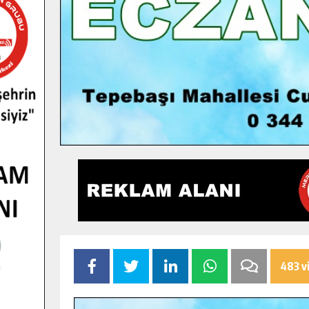
483 v