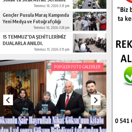
Başladı.
Temmuz 16, 2026-3:31 pm
Gençler Pusula Maraş Kampında
Yeni Medya ve Fotoğrafçılığı
Keşfetti.
Temmuz 16, 2026-3:28 pm
15 TEMMUZ’DA ŞEHİTLERİMİZ
DUALARLA ANILDI.
Temmuz 15, 2026-3:15 pm
POPÜLER FOTO GALERİLER