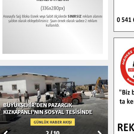
(336x280px)
Anasayfa Sağ Bloka Esnek veya Sabit ölçülerde
SINIRSIZ
reklam alanını
şablon olarak ekleyebilirsiniz. Şuan örnek olarak sadece 2 reklam
kullanıldı.
BÜYÜKŞEHIR’DEN PAZARCIK
BÜYÜKŞ
KIZKAPANLI’NIN SOSYAL TESISINDE
MODERN
ÇEVRE DÜZENLEMESI.
GÜNLÜK HABER AKIŞI
2
/
10