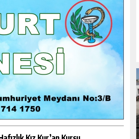
NDA
GÖKSUN HAFIZLIK KIZ KUR’AN KURSU
ÖĞRENCILERINE DARENDE GEZISI.
GÜNLÜK HABER AKIŞI
afızlık Kız Kur’an Kursu