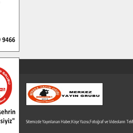
Sitemizde Yayınlanan Haber,Köşe Yazısı,Fotoğraf ve Videoların T