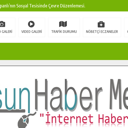
panlı’nın Sosyal Tesisinde Çevre Düzenlemesi.
ına Modern Ulaşım Yatırımı.
arı: Edinilen Bilgi Türk Tarımına Katkı Sağlayacak.
 GALERİ
VIDEO GALERİ
TRAFİK DURUMU
NÖBETÇİ ECZANELER
Sokak’ta Sıcak Asfalt Serimine Başladı.
 Yeni Medya ve Fotoğrafçılığı Keşfetti.
 DUALARLA ANILDI.
Ulaşım Konforunu Yükseltiyor.
ya’dan Başkan Cüce’ye Veda Ziyareti.
a Doğru.