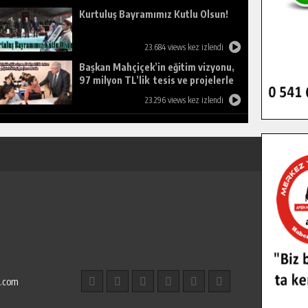
Kurtuluş Bayramımız Kutlu Olsun!
23.684 views kez izlendi
Başkan Mahçiçek’in eğitim vizyonu,
97 milyon TL’lik tesis ve projelerle
birleşti, gençlere umut oldu.
23.296 views kez izlendi
l.com