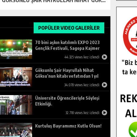
POPÜLER VIDEO GALERİLER
70 bini aşkın katılımlı EXPO 2023
Gençlik Festivali, Sagopa Kajmer
konseri ile son buldu.
44.325 views kez izlendi
Göksunlu Şair Hayrullah Nihat
Göksu’nun kitabı vefatından 1 yıl
sonra Göksun Belediyesi tarafından
34.078 views kez izlendi
basıldı.
Üniversite Öğrencileriyle Söyleşi
Etkinliği.
32.718 views kez izlendi
Kurtuluş Bayramımız Kutlu Olsun!