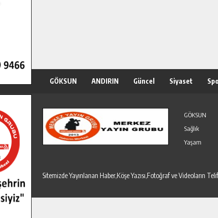
GÖKSUN
ANDIRIN
Güncel
Siyaset
Sp
Özel Haber
Seri İlanlar
GÖKSUN
Sağlık
Yaşam
Sitemizde Yayınlanan Haber,Köşe Yazısı,Fotoğraf ve Videoların T