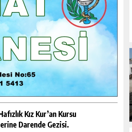
NDA
GÖKSUN HAFIZLIK KIZ KUR’AN KURSU
ÖĞRENCILERINE DARENDE GEZISI.
GÜNLÜK HABER AKIŞI
afızlık Kız Kur’an Kursu
erine Darende Gezisi.