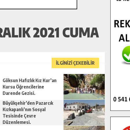
RALIK 2021 CUMA
İLGİNİZİ ÇEKEBİLİR
Göksun Hafızlık Kız Kur’an
Kursu Öğrencilerine
Darende Gezisi.
Büyükşehir’den Pazarcık
Kızkapanlı’nın Sosyal
Tesisinde Çevre
Düzenlemesi.