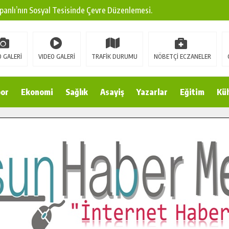
panlı’nın Sosyal Tesisinde Çevre Düzenlemesi.
ına Modern Ulaşım Yatırımı.
arı: Edinilen Bilgi Türk Tarımına Katkı Sağlayacak.
 GALERİ
VIDEO GALERİ
TRAFİK DURUMU
NÖBETÇİ ECZANELER
Sokak’ta Sıcak Asfalt Serimine Başladı.
 Yeni Medya ve Fotoğrafçılığı Keşfetti.
or
Ekonomi
Sağlık
Asayiş
Yazarlar
Eğitim
Kül
 DUALARLA ANILDI.
Ulaşım Konforunu Yükseltiyor.
ya’dan Başkan Cüce’ye Veda Ziyareti.
a Doğru.