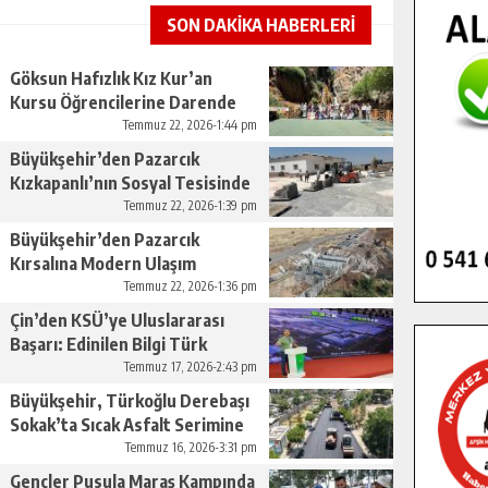
SON DAKİKA HABERLERİ
Göksun Hafızlık Kız Kur’an
Kursu Öğrencilerine Darende
Gezisi.
Temmuz 22, 2026-1:44 pm
Büyükşehir’den Pazarcık
Kızkapanlı’nın Sosyal Tesisinde
Çevre Düzenlemesi.
Temmuz 22, 2026-1:39 pm
Büyükşehir’den Pazarcık
Kırsalına Modern Ulaşım
Yatırımı.
Temmuz 22, 2026-1:36 pm
Çin’den KSÜ’ye Uluslararası
Başarı: Edinilen Bilgi Türk
Tarımına Katkı Sağlayacak.
Temmuz 17, 2026-2:43 pm
Büyükşehir, Türkoğlu Derebaşı
Sokak’ta Sıcak Asfalt Serimine
Başladı.
Temmuz 16, 2026-3:31 pm
Gençler Pusula Maraş Kampında