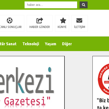
CANLI SONUÇLAR
HABER GÖNDER
KÜNYE
İLETİŞİM
tür Sanat
Teknoloji
Yaşam
Diğer