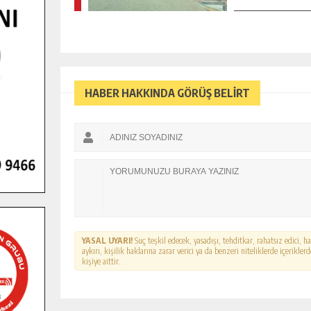
HABER HAKKINDA GÖRÜŞ BELİRT
YASAL UYARI!
Suç teşkil edecek, yasadışı, tehditkar, rahatsız edici, 
aykırı, kişilik haklarına zarar verici ya da benzeri niteliklerde içerikl
kişiye aittir.