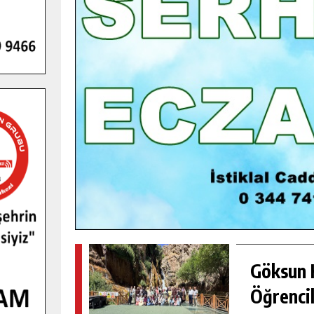
GENÇLER PUSULA MARAŞ KAMPI
YENI MEDYA VE FOTOĞRAFÇILIĞI
KEŞFETTI.
GÜNLÜK HABER AKIŞI
Göksun H
Öğrencil