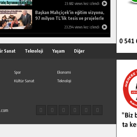
23.682 views kez izlendi
Başkan Mahçiçek’in eğitim vizyonu,
97 milyon TL’lik tesis ve projelerle
birleşti, gençlere umut oldu.
23.294 views kez izlendi
ür Sanat
Teknoloji
Yaşam
Diğer
Spor
Ekonomi
Kültür Sanat
Teknoloji
l.com