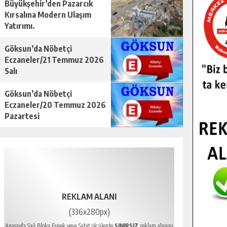
Büyükşehir’den Pazarcık
Kırsalına Modern Ulaşım
Yatırımı.
Göksun’da Nöbetçi
Eczaneler/21 Temmuz 2026
Salı
Göksun’da Nöbetçi
Eczaneler/20 Temmuz 2026
Pazartesi
REKLAM ALANI
(336x280px)
Anasayfa Sağ Bloka Esnek veya Sabit ölçülerde
SINIRSIZ
reklam alanını