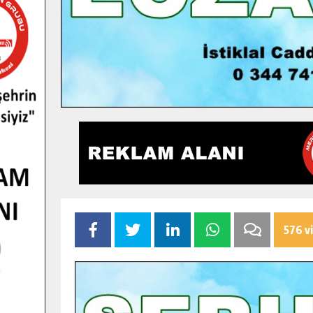
576 v