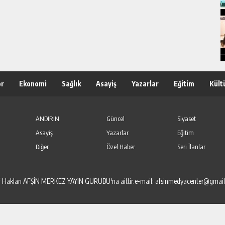
or
Ekonomi
Sağlık
Asayiş
Yazarlar
Eğitim
Kült
ANDIRIN
Güncel
Siyaset
Asayiş
Yazarlar
Eğitim
Diğer
Özel Haber
Seri İlanlar
elif Hakları AFŞİN MERKEZ YAYIN GURUBU'na aittir.e-mail: afsinmedyacenter@gmai