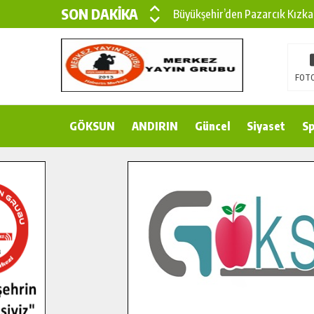
SON DAKİKA
Büyükşehir’den Pazarcık Kızka
Büyükşehir’den Pazarcık Kırsal
Çin’den KSÜ’ye Uluslararası Baş
FOTO
Büyükşehir, Türkoğlu Derebaşı 
GÖKSUN
ANDIRIN
Gençler Pusula Maraş Kampında
Güncel
Siyaset
Sp
15 TEMMUZ’DA ŞEHİTLERİMİZ
Büyükşehir, Göksun Kırsalında 
İlçe Jandarma Komutanı Karaka
Bertiz’in Yeni Köprüsünde Son