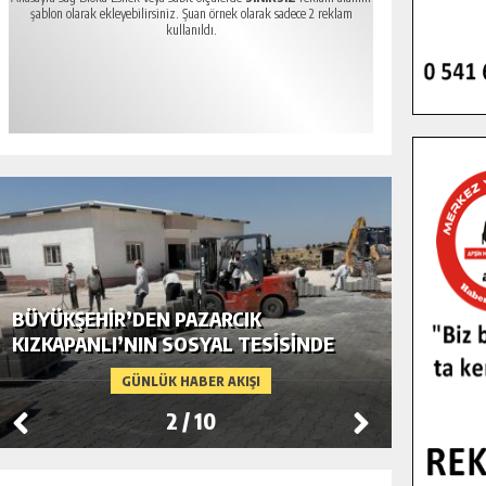
şablon olarak ekleyebilirsiniz. Şuan örnek olarak sadece 2 reklam
kullanıldı.
BÜYÜKŞEHIR’DEN PAZARCIK
BÜYÜKŞ
KIZKAPANLI’NIN SOSYAL TESISINDE
MODERN
ÇEVRE DÜZENLEMESI.
GÜNLÜK HABER AKIŞI
2
/
10