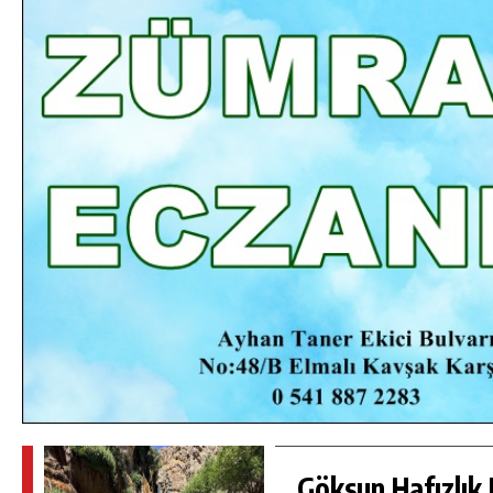
DA
GÖKSUN HAFIZLIK KIZ KUR’AN KURSU
ÖĞRENCILERINE DARENDE GEZISI.
GÜNLÜK HABER AKIŞI
Göksun Hafızlık 