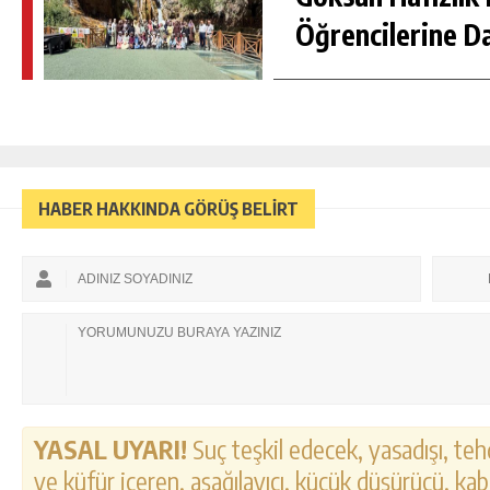
Öğrencilerine D
HABER HAKKINDA GÖRÜŞ BELİRT
YASAL UYARI!
Suç teşkil edecek, yasadışı, tehd
ve küfür içeren, aşağılayıcı, küçük düşürücü, kab