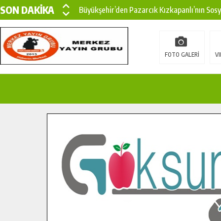
SON DAKİKA
Büyükşehir’den Pazarcık Kızkapanlı’nın Sos
Büyükşehir’den Pazarcık Kırsalına Modern Ul
Çin’den KSÜ’ye Uluslararası Başarı: Edinilen
FOTO GALERİ
VI
Büyükşehir, Türkoğlu Derebaşı Sokak’ta Sıca
Gençler Pusula Maraş Kampında Yeni Medya v
15 TEMMUZ’DA ŞEHİTLERİMİZ DUALARLA A
Büyükşehir, Göksun Kırsalında Ulaşım Konfor
İlçe Jandarma Komutanı Karakaya’dan Başkan
Bertiz’in Yeni Köprüsünde Sona Doğru.