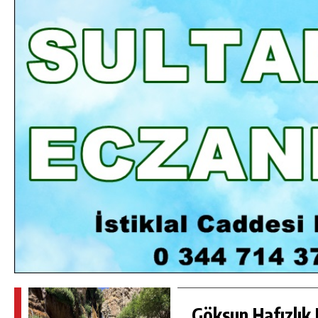
DA
GÖKSUN HAFIZLIK KIZ KUR’AN KURSU
ÖĞRENCILERINE DARENDE GEZISI.
GÜNLÜK HABER AKIŞI
Göksun Hafızlık 