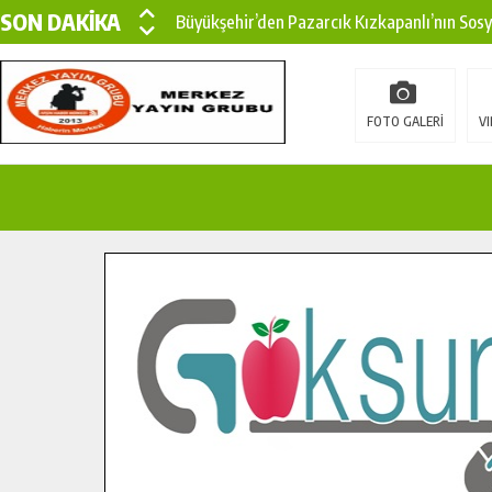
SON DAKİKA
Büyükşehir’den Pazarcık Kızkapanlı’nın Sos
Büyükşehir’den Pazarcık Kırsalına Modern Ul
Çin’den KSÜ’ye Uluslararası Başarı: Edinilen
FOTO GALERİ
VI
Büyükşehir, Türkoğlu Derebaşı Sokak’ta Sıca
Gençler Pusula Maraş Kampında Yeni Medya v
15 TEMMUZ’DA ŞEHİTLERİMİZ DUALARLA A
Büyükşehir, Göksun Kırsalında Ulaşım Konfor
İlçe Jandarma Komutanı Karakaya’dan Başkan
Bertiz’in Yeni Köprüsünde Sona Doğru.