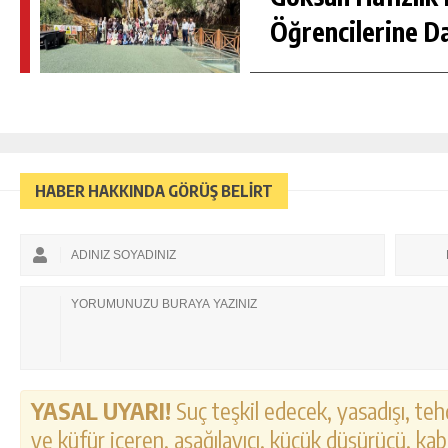
Öğrencilerine D
HABER HAKKINDA GÖRÜŞ BELİRT
YASAL UYARI!
Suç teşkil edecek, yasadışı, tehd
ve küfür içeren, aşağılayıcı, küçük düşürücü, kab