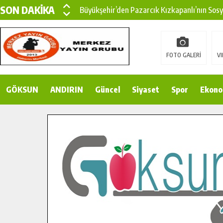
SON DAKİKA
Büyükşehir’den Pazarcık Kızkapanlı’nın Sos
Büyükşehir’den Pazarcık Kırsalına Modern Ul
Çin’den KSÜ’ye Uluslararası Başarı: Edinilen
FOTO GALERİ
VI
Büyükşehir, Türkoğlu Derebaşı Sokak’ta Sıca
GÖKSUN
ANDIRIN
Gençler Pusula Maraş Kampında Yeni Medya v
Güncel
Siyaset
Spor
Ekono
15 TEMMUZ’DA ŞEHİTLERİMİZ DUALARLA A
Büyükşehir, Göksun Kırsalında Ulaşım Konfor
İlçe Jandarma Komutanı Karakaya’dan Başkan
Bertiz’in Yeni Köprüsünde Sona Doğru.