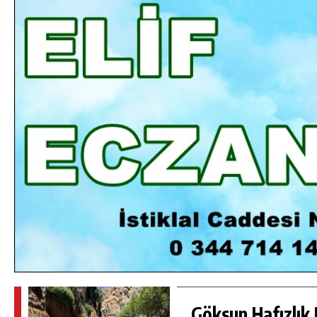
DA
GÖKSUN HAFIZLIK KIZ KUR’AN KURSU
ÖĞRENCILERINE DARENDE GEZISI.
GÜNLÜK HABER AKIŞI
Göksun Hafızlık 