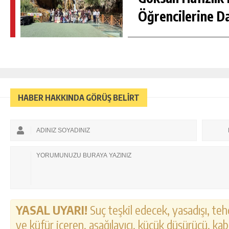
Öğrencilerine D
HABER HAKKINDA GÖRÜŞ BELİRT
YASAL UYARI!
Suç teşkil edecek, yasadışı, tehd
ve küfür içeren, aşağılayıcı, küçük düşürücü, kab