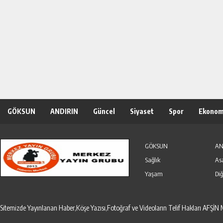
GÖKSUN
ANDIRIN
Güncel
Siyaset
Spor
Ekonom
Özel Haber
Seri İlanlar
GÖKSUN
AN
Sağlık
As
Yaşam
Diğ
Sitemizde Yayınlanan Haber,Köşe Yazısı,Fotoğraf ve Videoların Telif Hakları AF