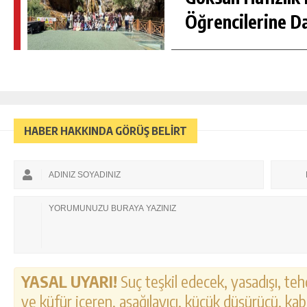
Öğrencilerine D
HABER HAKKINDA GÖRÜŞ BELİRT
YASAL UYARI!
Suç teşkil edecek, yasadışı, tehd
ve küfür içeren, aşağılayıcı, küçük düşürücü, kab