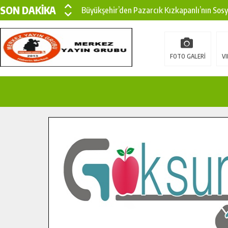
SON DAKİKA
Büyükşehir’den Pazarcık Kızkapanlı’nın Sos
Büyükşehir’den Pazarcık Kırsalına Modern Ul
Çin’den KSÜ’ye Uluslararası Başarı: Edinilen
FOTO GALERİ
VI
Büyükşehir, Türkoğlu Derebaşı Sokak’ta Sıca
Gençler Pusula Maraş Kampında Yeni Medya v
15 TEMMUZ’DA ŞEHİTLERİMİZ DUALARLA A
Büyükşehir, Göksun Kırsalında Ulaşım Konfor
İlçe Jandarma Komutanı Karakaya’dan Başkan
Bertiz’in Yeni Köprüsünde Sona Doğru.