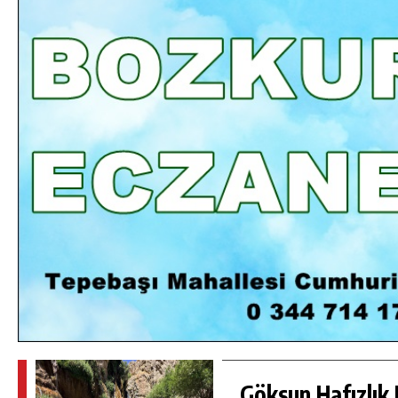
DA
GÖKSUN HAFIZLIK KIZ KUR’AN KURSU
ÖĞRENCILERINE DARENDE GEZISI.
GÜNLÜK HABER AKIŞI
Göksun Hafızlık 