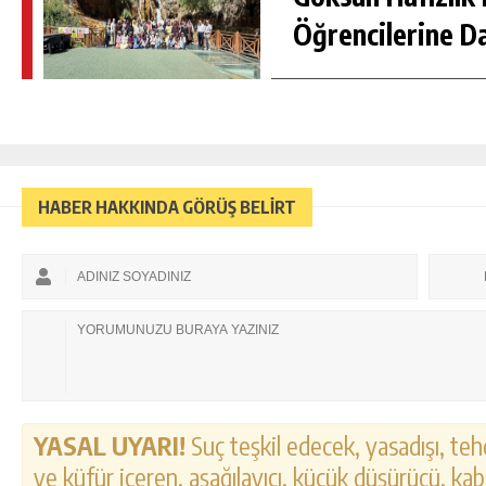
Öğrencilerine D
HABER HAKKINDA GÖRÜŞ BELİRT
YASAL UYARI!
Suç teşkil edecek, yasadışı, tehd
ve küfür içeren, aşağılayıcı, küçük düşürücü, kab