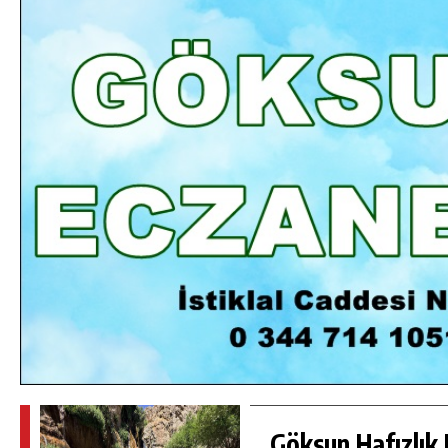
DA
GÖKSUN HAFIZLIK KIZ KUR’AN KURSU
ÖĞRENCILERINE DARENDE GEZISI.
GÜNLÜK HABER AKIŞI
Göksun Hafızlık 