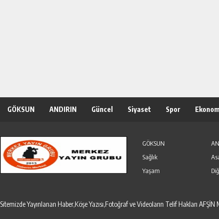
GÖKSUN
ANDIRIN
Güncel
Siyaset
Spor
Ekonom
Özel Haber
Seri İlanlar
GÖKSUN
AN
Sağlık
As
Yaşam
Diğ
Sitemizde Yayınlanan Haber,Köşe Yazısı,Fotoğraf ve Videoların Telif Hakları AF