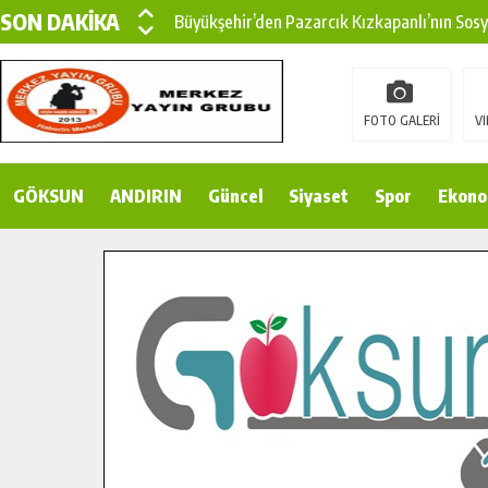
SON DAKİKA
Büyükşehir’den Pazarcık Kızkapanlı’nın Sos
Büyükşehir’den Pazarcık Kırsalına Modern Ul
Çin’den KSÜ’ye Uluslararası Başarı: Edinilen
FOTO GALERİ
VI
Büyükşehir, Türkoğlu Derebaşı Sokak’ta Sıca
GÖKSUN
ANDIRIN
Gençler Pusula Maraş Kampında Yeni Medya v
Güncel
Siyaset
Spor
Ekono
15 TEMMUZ’DA ŞEHİTLERİMİZ DUALARLA A
Büyükşehir, Göksun Kırsalında Ulaşım Konfor
İlçe Jandarma Komutanı Karakaya’dan Başkan
Bertiz’in Yeni Köprüsünde Sona Doğru.