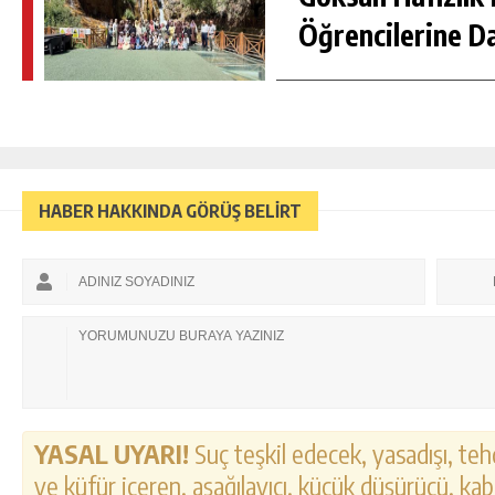
Öğrencilerine D
HABER HAKKINDA GÖRÜŞ BELİRT
YASAL UYARI!
Suç teşkil edecek, yasadışı, tehd
ve küfür içeren, aşağılayıcı, küçük düşürücü, kab