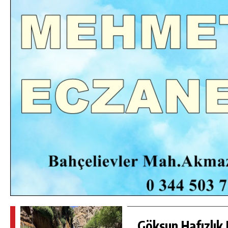
DA
GÖKSUN HAFIZLIK KIZ KUR’AN KURSU
ÖĞRENCILERINE DARENDE GEZISI.
GÜNLÜK HABER AKIŞI
Göksun Hafızlık 