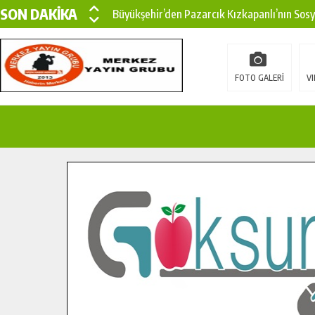
SON DAKİKA
Büyükşehir’den Pazarcık Kızkapanlı’nın Sos
Büyükşehir’den Pazarcık Kırsalına Modern Ul
Çin’den KSÜ’ye Uluslararası Başarı: Edinilen
FOTO GALERİ
VI
Büyükşehir, Türkoğlu Derebaşı Sokak’ta Sıca
Gençler Pusula Maraş Kampında Yeni Medya v
15 TEMMUZ’DA ŞEHİTLERİMİZ DUALARLA A
Büyükşehir, Göksun Kırsalında Ulaşım Konfor
İlçe Jandarma Komutanı Karakaya’dan Başkan
Bertiz’in Yeni Köprüsünde Sona Doğru.