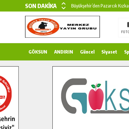
SON DAKİKA
Büyükşehir’den Pazarcık Kızka
Büyükşehir’den Pazarcık Kırsal
Çin’den KSÜ’ye Uluslararası Baş
FOTO
Büyükşehir, Türkoğlu Derebaşı 
GÖKSUN
ANDIRIN
Gençler Pusula Maraş Kampında
Güncel
Siyaset
Sp
15 TEMMUZ’DA ŞEHİTLERİMİZ
Büyükşehir, Göksun Kırsalında 
İlçe Jandarma Komutanı Karaka
Bertiz’in Yeni Köprüsünde Son