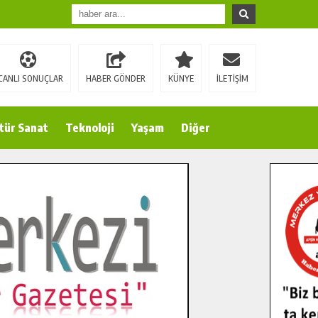
CANLI SONUÇLAR
HABER GÖNDER
KÜNYE
İLETİŞİM
tür Sanat
Teknoloji
Yaşam
Diğer