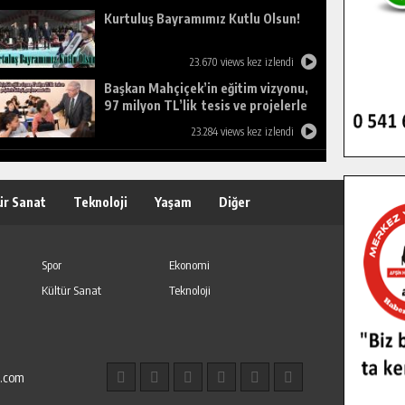
Kurtuluş Bayramımız Kutlu Olsun!
23.670 views kez izlendi
Başkan Mahçiçek’in eğitim vizyonu,
97 milyon TL’lik tesis ve projelerle
birleşti, gençlere umut oldu.
23.284 views kez izlendi
ür Sanat
Teknoloji
Yaşam
Diğer
Spor
Ekonomi
Kültür Sanat
Teknoloji
l.com