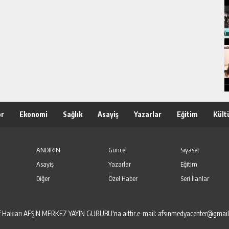
or
Ekonomi
Sağlık
Asayiş
Yazarlar
Eğitim
Kült
ANDIRIN
Güncel
Siyaset
Asayiş
Yazarlar
Eğitim
Diğer
Özel Haber
Seri İlanlar
elif Hakları AFŞİN MERKEZ YAYIN GURUBU'na aittir.e-mail: afsinmedyacenter@gmai