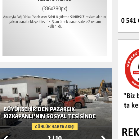
(336x280px)
Anasayfa Sağ Bloka Esnek veya Sabit ölçülerde
SINIRSIZ
reklam alanını
şablon olarak ekleyebilirsiniz. Şuan örnek olarak sadece 2 reklam
kullanıldı.
BÜYÜKŞEHIR’DEN PAZARCIK
BÜYÜKŞ
KIZKAPANLI’NIN SOSYAL TESISINDE
MODERN
ÇEVRE DÜZENLEMESI.
GÜNLÜK HABER AKIŞI
2
/
10