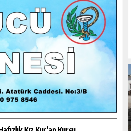
NDA
GÖKSUN HAFIZLIK KIZ KUR’AN KURSU
ÖĞRENCILERINE DARENDE GEZISI.
GÜNLÜK HABER AKIŞI
afızlık Kız Kur’an Kursu