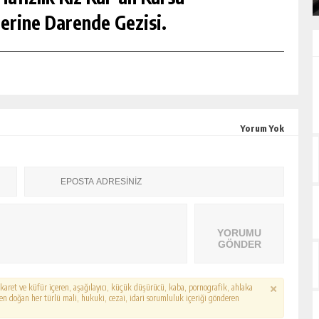
erine Darende Gezisi.
Yorum Yok
YORUMU
GÖNDER
hakaret ve küfür içeren, aşağılayıcı, küçük düşürücü, kaba, pornografik, ahlaka
erden doğan her türlü mali, hukuki, cezai, idari sorumluluk içeriği gönderen