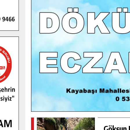
GENÇLER PUSULA MARAŞ KAMPI
YENI MEDYA VE FOTOĞRAFÇILIĞI
KEŞFETTI.
GÜNLÜK HABER AKIŞI
Göksun H