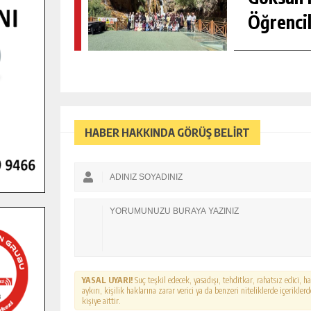
Öğrencil
HABER HAKKINDA GÖRÜŞ BELİRT
YASAL UYARI!
Suç teşkil edecek, yasadışı, tehditkar, rahatsız edici, 
aykırı, kişilik haklarına zarar verici ya da benzeri niteliklerde içerikl
kişiye aittir.