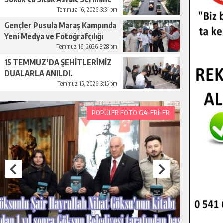
Başladı.
Temmuz 16, 2026-3:31 pm
Gençler Pusula Maraş Kampında
Yeni Medya ve Fotoğrafçılığı
Keşfetti.
Temmuz 16, 2026-3:28 pm
15 TEMMUZ’DA ŞEHİTLERİMİZ
DUALARLA ANILDI.
Temmuz 15, 2026-3:15 pm
POPÜLER FOTO GALERİLER