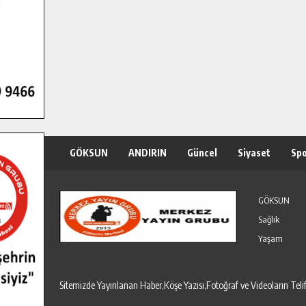
GÖKSUN
ANDIRIN
Güncel
Siyaset
Sp
Özel Haber
Seri İlanlar
GÖKSUN
Sağlık
Yaşam
Sitemizde Yayınlanan Haber,Köşe Yazısı,Fotoğraf ve Videoların T