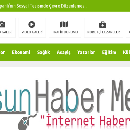
panlı’nın Sosyal Tesisinde Çevre Düzenlemesi.
ına Modern Ulaşım Yatırımı.
arı: Edinilen Bilgi Türk Tarımına Katkı Sağlayacak.
 GALERİ
VIDEO GALERİ
TRAFİK DURUMU
NÖBETÇİ ECZANELER
Sokak’ta Sıcak Asfalt Serimine Başladı.
 Yeni Medya ve Fotoğrafçılığı Keşfetti.
or
Ekonomi
Sağlık
Asayiş
Yazarlar
Eğitim
Kül
 DUALARLA ANILDI.
Ulaşım Konforunu Yükseltiyor.
ya’dan Başkan Cüce’ye Veda Ziyareti.
a Doğru.