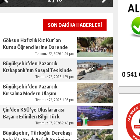
SON DAKİKA HABERLERİ
Göksun Hafızlık Kız Kur’an
Kursu Öğrencilerine Darende
Gezisi.
Temmuz 22, 2026-1:44 pm
Büyükşehir’den Pazarcık
Kızkapanlı’nın Sosyal Tesisinde
Çevre Düzenlemesi.
Temmuz 22, 2026-1:39 pm
Büyükşehir’den Pazarcık
Kırsalına Modern Ulaşım
Yatırımı.
Temmuz 22, 2026-1:36 pm
Çin’den KSÜ’ye Uluslararası
Başarı: Edinilen Bilgi Türk
Tarımına Katkı Sağlayacak.
Temmuz 17, 2026-2:43 pm
Büyükşehir, Türkoğlu Derebaşı
Sokak’ta Sıcak Asfalt Serimine