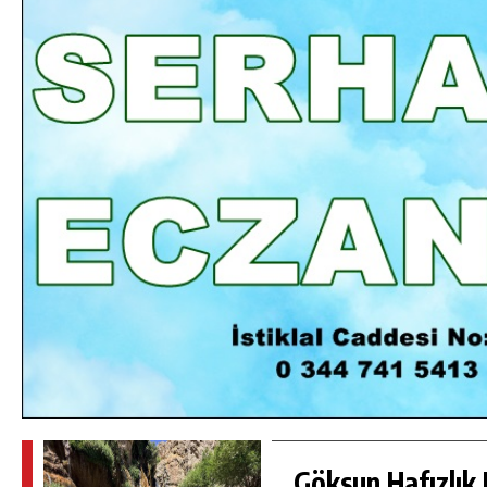
DA
GÖKSUN HAFIZLIK KIZ KUR’AN KURSU
ÖĞRENCILERINE DARENDE GEZISI.
GÜNLÜK HABER AKIŞI
Göksun Hafızlık 