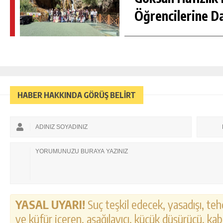
Öğrencilerine D
HABER HAKKINDA GÖRÜŞ BELİRT
YASAL UYARI!
Suç teşkil edecek, yasadışı, tehd
ve küfür içeren, aşağılayıcı, küçük düşürücü, kab