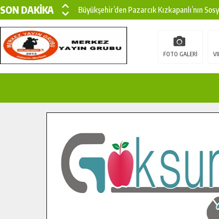
SON DAKİKA
Büyükşehir’den Pazarcık Kızkapanlı’nın Sos
Büyükşehir’den Pazarcık Kırsalına Modern Ul
Çin’den KSÜ’ye Uluslararası Başarı: Edinilen
FOTO GALERİ
VI
Büyükşehir, Türkoğlu Derebaşı Sokak’ta Sıca
Gençler Pusula Maraş Kampında Yeni Medya v
15 TEMMUZ’DA ŞEHİTLERİMİZ DUALARLA A
Büyükşehir, Göksun Kırsalında Ulaşım Konfor
İlçe Jandarma Komutanı Karakaya’dan Başkan
Bertiz’in Yeni Köprüsünde Sona Doğru.