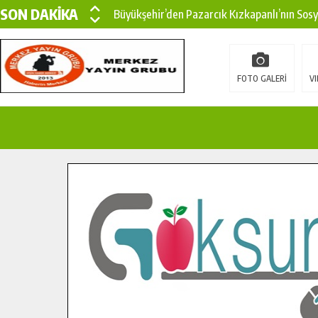
SON DAKİKA
Büyükşehir’den Pazarcık Kızkapanlı’nın Sos
Büyükşehir’den Pazarcık Kırsalına Modern Ul
Çin’den KSÜ’ye Uluslararası Başarı: Edinilen
FOTO GALERİ
VI
Büyükşehir, Türkoğlu Derebaşı Sokak’ta Sıca
Gençler Pusula Maraş Kampında Yeni Medya v
15 TEMMUZ’DA ŞEHİTLERİMİZ DUALARLA A
Büyükşehir, Göksun Kırsalında Ulaşım Konfor
İlçe Jandarma Komutanı Karakaya’dan Başkan
Bertiz’in Yeni Köprüsünde Sona Doğru.