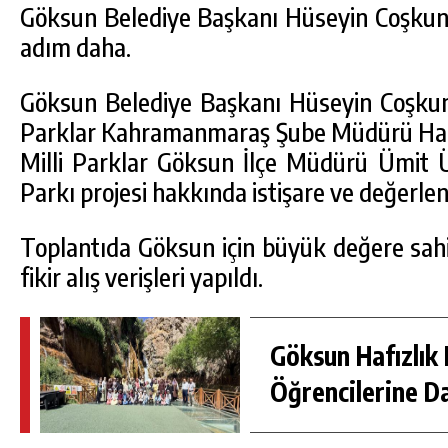
Göksun Belediye Başkanı Hüseyin Coşkun 
adım daha.
Göksun Belediye Başkanı Hüseyin Coşkun
Parklar Kahramanmaraş Şube Müdürü Hac
Milli Parklar Göksun İlçe Müdürü Ümit Ü
Parkı projesi hakkında istişare ve değerlen
Toplantıda Göksun için büyük değere sahip
fikir alış verişleri yapıldı.
DA
GÖKSUN HAFIZLIK KIZ KUR’AN KURSU
ÖĞRENCILERINE DARENDE GEZISI.
Göksun Hafızlık 
GÜNLÜK HABER AKIŞI
Öğrencilerine D