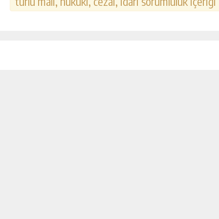
türlü mali, hukuki, cezai, idari sorumluluk içeriği