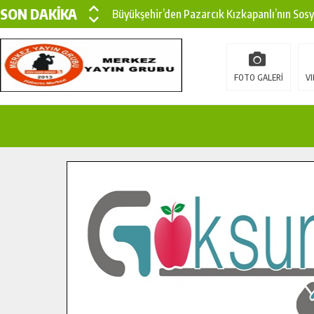
SON DAKİKA
Büyükşehir’den Pazarcık Kızkapanlı’nın Sos
Büyükşehir’den Pazarcık Kırsalına Modern Ul
Çin’den KSÜ’ye Uluslararası Başarı: Edinilen
FOTO GALERİ
VI
Büyükşehir, Türkoğlu Derebaşı Sokak’ta Sıca
Gençler Pusula Maraş Kampında Yeni Medya v
15 TEMMUZ’DA ŞEHİTLERİMİZ DUALARLA A
Büyükşehir, Göksun Kırsalında Ulaşım Konfor
İlçe Jandarma Komutanı Karakaya’dan Başkan
Bertiz’in Yeni Köprüsünde Sona Doğru.