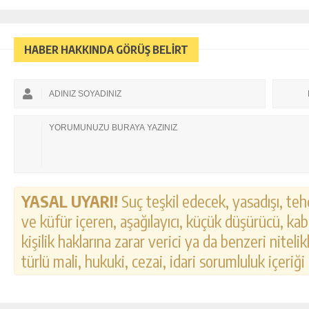
HABER HAKKINDA GÖRÜŞ BELİRT
YASAL UYARI!
Suç teşkil edecek, yasadışı, tehd
ve küfür içeren, aşağılayıcı, küçük düşürücü, kab
kişilik haklarına zarar verici ya da benzeri nitel
türlü mali, hukuki, cezai, idari sorumluluk içeriği