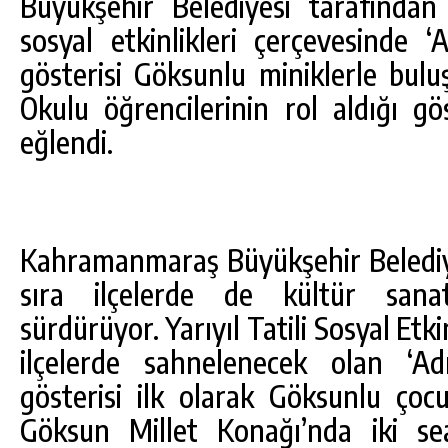
Büyükşehir Belediyesi tarafından 
sosyal etkinlikleri çerçevesinde ‘
gösterisi Göksunlu miniklerle bul
Okulu öğrencilerinin rol aldığı gö
eğlendi.
Kahramanmaraş Büyükşehir Belediye
sıra ilçelerde de kültür sanat 
DA
GÖKSUN HAFIZLIK KIZ KUR’AN KURSU
ÖĞRENCILERINE DARENDE GEZISI.
sürdürüyor. Yarıyıl Tatili Sosyal Etk
ilçelerde sahnelenecek olan ‘Ad
GÜNLÜK HABER AKIŞI
gösterisi ilk olarak Göksunlu çocuk
Göksun Millet Konağı’nda iki se