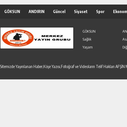
GÖKSUN
ANDIRIN
Güncel
Siyaset
Spor
Ekonom
Özel Haber
Seri İlanlar
GÖKSUN
AN
Sağlık
As
Yaşam
Diğ
Sitemizde Yayınlanan Haber,Köşe Yazısı,Fotoğraf ve Videoların Telif Hakları AF