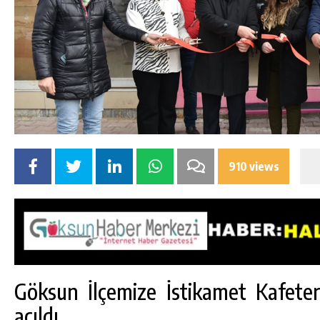
910 views
Göksun İlçemize İstikamet Kafetery
açıldı.