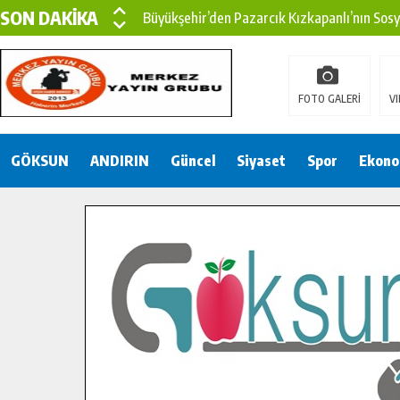
SON DAKİKA
Büyükşehir’den Pazarcık Kızkapanlı’nın Sos
Büyükşehir’den Pazarcık Kırsalına Modern Ul
Çin’den KSÜ’ye Uluslararası Başarı: Edinilen
FOTO GALERİ
VI
Büyükşehir, Türkoğlu Derebaşı Sokak’ta Sıca
GÖKSUN
ANDIRIN
Gençler Pusula Maraş Kampında Yeni Medya v
Güncel
Siyaset
Spor
Ekono
15 TEMMUZ’DA ŞEHİTLERİMİZ DUALARLA A
Büyükşehir, Göksun Kırsalında Ulaşım Konfor
İlçe Jandarma Komutanı Karakaya’dan Başkan
Bertiz’in Yeni Köprüsünde Sona Doğru.