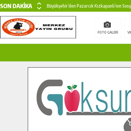
SON DAKİKA
Büyükşehir’den Pazarcık Kızkapanlı’nın Sos
Büyükşehir’den Pazarcık Kırsalına Modern Ul
Çin’den KSÜ’ye Uluslararası Başarı: Edinilen
FOTO GALERİ
VI
Büyükşehir, Türkoğlu Derebaşı Sokak’ta Sıca
Gençler Pusula Maraş Kampında Yeni Medya v
15 TEMMUZ’DA ŞEHİTLERİMİZ DUALARLA A
Büyükşehir, Göksun Kırsalında Ulaşım Konfor
İlçe Jandarma Komutanı Karakaya’dan Başkan
Bertiz’in Yeni Köprüsünde Sona Doğru.