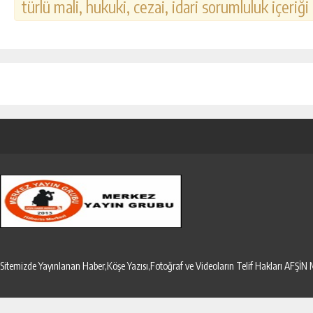
türlü mali, hukuki, cezai, idari sorumluluk içeriği
Sitemizde Yayınlanan Haber,Köşe Yazısı,Fotoğraf ve Videoların Telif Hakları AF