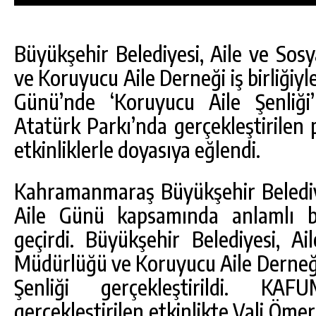
Büyükşehir Belediyesi, Aile ve Sos
ve Koruyucu Aile Derneği iş birliğiy
Günü’nde ‘Koruyucu Aile Şenliği’
Atatürk Parkı’nda gerçekleştirilen 
etkinliklerle doyasıya eğlendi.
Kahramanmaraş Büyükşehir Belediy
Aile Günü kapsamında anlamlı bi
geçirdi. Büyükşehir Belediyesi, Ai
DA
GÖKSUN HAFIZLIK KIZ KUR’AN KURSU
Müdürlüğü ve Koruyucu Aile Derneği 
ÖĞRENCILERINE DARENDE GEZISI.
Şenliği gerçekleştirildi. KA
GÜNLÜK HABER AKIŞI
gerçekleştirilen etkinlikte Vali Öm