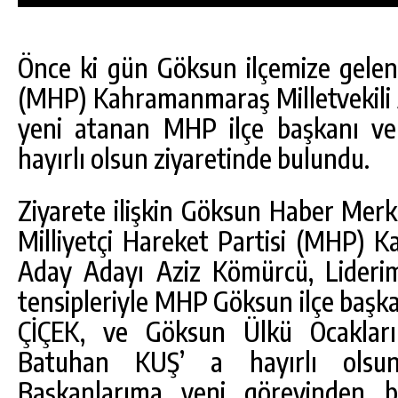
Önce ki gün Göksun ilçemize gelen 
(MHP) Kahramanmaraş Milletvekili
yeni atanan MHP ilçe başkanı ve
hayırlı olsun ziyaretinde bulundu.
Ziyarete ilişkin Göksun Haber Mer
Milliyetçi Hareket Partisi (MHP) K
Aday Adayı Aziz Kömürcü, Liderim
tensipleriyle MHP Göksun ilçe başk
DA
GÖKSUN HAFIZLIK KIZ KUR’AN KURSU
ÇİÇEK, ve Göksun Ülkü Ocakları
ÖĞRENCILERINE DARENDE GEZISI.
Batuhan KUŞ’ a hayırlı olsun
GÜNLÜK HABER AKIŞI
Başkanlarıma yeni görevinden ba