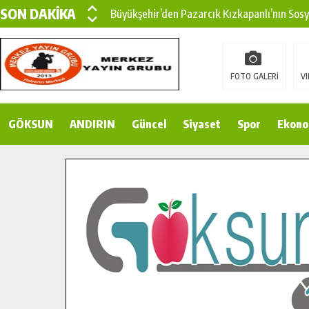
SON DAKİKA
Büyükşehir’den Pazarcık Kızkapanlı’nın Sos
Büyükşehir’den Pazarcık Kırsalına Modern Ul
Çin’den KSÜ’ye Uluslararası Başarı: Edinilen
FOTO GALERİ
VI
Büyükşehir, Türkoğlu Derebaşı Sokak’ta Sıca
GÖKSUN
ANDIRIN
Gençler Pusula Maraş Kampında Yeni Medya v
Güncel
Siyaset
Spor
Ekono
15 TEMMUZ’DA ŞEHİTLERİMİZ DUALARLA A
Büyükşehir, Göksun Kırsalında Ulaşım Konfor
İlçe Jandarma Komutanı Karakaya’dan Başkan
Bertiz’in Yeni Köprüsünde Sona Doğru.