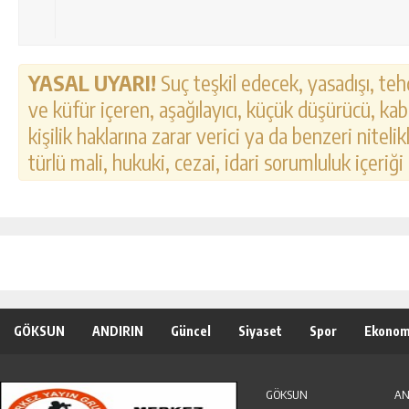
YASAL UYARI!
Suç teşkil edecek, yasadışı, tehd
ve küfür içeren, aşağılayıcı, küçük düşürücü, kab
kişilik haklarına zarar verici ya da benzeri nitel
türlü mali, hukuki, cezai, idari sorumluluk içeriği
GÖKSUN
ANDIRIN
Güncel
Siyaset
Spor
Ekonom
Özel Haber
Seri İlanlar
GÖKSUN
AN