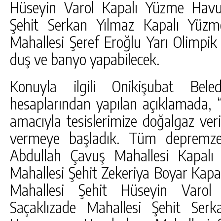
Hüseyin Varol Kapalı Yüzme Havuz
Şehit Serkan Yılmaz Kapalı Yüz
Mahallesi Şeref Eroğlu Yarı Olimpi
duş ve banyo yapabilecek.
Konuyla ilgili Onikişubat Bele
hesaplarından yapılan açıklamada, 
amacıyla tesislerimize doğalgaz ver
vermeye başladık. Tüm depremzed
Abdullah Çavuş Mahallesi Kapalı
Mahallesi Şehit Zekeriya Boyar Kapa
Mahallesi Şehit Hüseyin Varo
Saçaklızade Mahallesi Şehit Ser