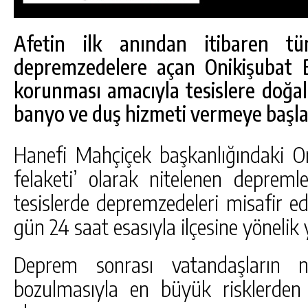
Afetin ilk anından itibaren tüm
depremzedelere açan Onikişubat Be
korunması amacıyla tesislere doğal
banyo ve duş hizmeti vermeye başla
Hanefi Mahçiçek başkanlığındaki Oni
felaketi’ olarak nitelenen depreml
tesislerde depremzedeleri misafir e
gün 24 saat esasıyla ilçesine yönelik 
DA
GÖKSUN HAFIZLIK KIZ KUR’AN KURSU
ÖĞRENCILERINE DARENDE GEZISI.
Deprem sonrası vatandaşların 
bozulmasıyla en büyük risklerden b
GÜNLÜK HABER AKIŞI