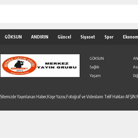
GÖKSUN
ANDIRIN
Güncel
Siyaset
Spor
Ekonom
Özel Haber
Seri İlanlar
GÖKSUN
AN
Sağlık
As
Yaşam
Diğ
Sitemizde Yayınlanan Haber,Köşe Yazısı,Fotoğraf ve Videoların Telif Hakları AF