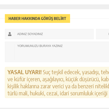
HABER HAKKINDA GÖRÜŞ BELİRT
YASAL UYARI!
Suç teşkil edecek, yasadışı, tehd
ve küfür içeren, aşağılayıcı, küçük düşürücü, kab
kişilik haklarına zarar verici ya da benzeri nitel
türlü mali, hukuki, cezai, idari sorumluluk içeriği