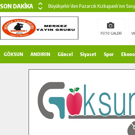
SON DAKİKA
Büyükşehir’den Pazarcık Kızkapanlı’nın Sos
Büyükşehir’den Pazarcık Kırsalına Modern Ul
Çin’den KSÜ’ye Uluslararası Başarı: Edinilen
FOTO GALERİ
VI
Büyükşehir, Türkoğlu Derebaşı Sokak’ta Sıca
GÖKSUN
ANDIRIN
Gençler Pusula Maraş Kampında Yeni Medya v
Güncel
Siyaset
Spor
Ekono
15 TEMMUZ’DA ŞEHİTLERİMİZ DUALARLA A
Büyükşehir, Göksun Kırsalında Ulaşım Konfor
İlçe Jandarma Komutanı Karakaya’dan Başkan
Bertiz’in Yeni Köprüsünde Sona Doğru.