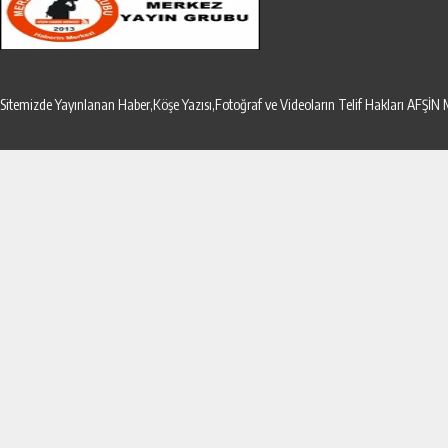
Sitemizde Yayınlanan Haber,Köşe Yazısı,Fotoğraf ve Videoların Telif Hakları AF