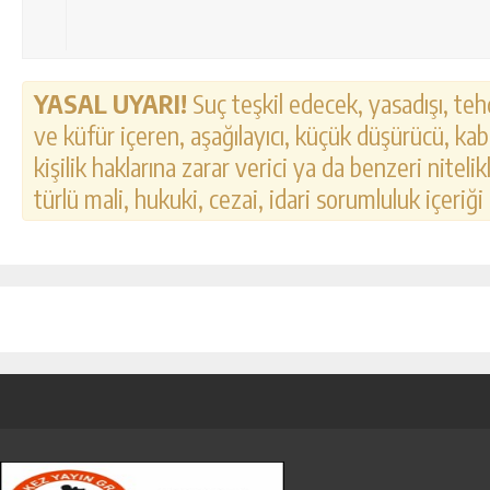
YASAL UYARI!
Suç teşkil edecek, yasadışı, tehd
ve küfür içeren, aşağılayıcı, küçük düşürücü, kab
kişilik haklarına zarar verici ya da benzeri nitel
türlü mali, hukuki, cezai, idari sorumluluk içeriği