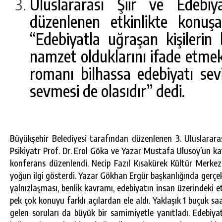
Uluslararası Şiir ve Edebi
düzenlenen etkinlikte konuş
“Edebiyatla uğraşan kişilerin
namzet olduklarını ifade etmek i
romanı bilhassa edebiyatı sevi
sevmesi de olasıdır” dedi.
Büyükşehir Belediyesi tarafından düzenlenen 3. Uluslarara
DA
GÖKSUN HAFIZLIK KIZ KUR’AN KURSU
Psikiyatr Prof. Dr. Erol Göka ve Yazar Mustafa Ulusoy’un katı
ÖĞRENCILERINE DARENDE GEZISI.
konferans düzenlendi. Necip Fazıl Kısakürek Kültür Merke
yoğun ilgi gösterdi. Yazar Gökhan Ergür başkanlığında gerçe
GÜNLÜK HABER AKIŞI
yalnızlaşması, benlik kavramı, edebiyatın insan üzerindeki et
pek çok konuyu farklı açılardan ele aldı. Yaklaşık 1 buçuk s
gelen soruları da büyük bir samimiyetle yanıtladı. Edebiy