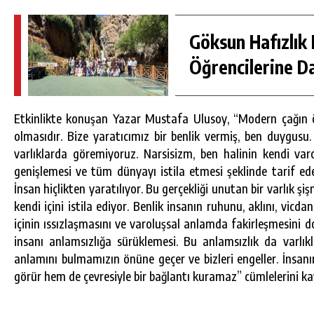
Göksun Hafızlık 
Öğrencilerine D
Etkinlikte konuşan Yazar Mustafa Ulusoy, “Modern çağın ön
olmasıdır. Bize yaratıcımız bir benlik vermiş, ben duygus
varlıklarda göremiyoruz. Narsisizm, ben halinin kendi var
genişlemesi ve tüm dünyayı istila etmesi şeklinde tarif ede
İnsan hiçlikten yaratılıyor. Bu gerçekliği unutan bir varlık şi
kendi içini istila ediyor. Benlik insanın ruhunu, aklını, vicdan
içinin ıssızlaşmasını ve varoluşsal anlamda fakirleşmesini do
insanı anlamsızlığa sürüklemesi. Bu anlamsızlık da varlıkl
anlamını bulmamızın önüne geçer ve bizleri engeller. İnsan
görür hem de çevresiyle bir bağlantı kuramaz” cümlelerini ka