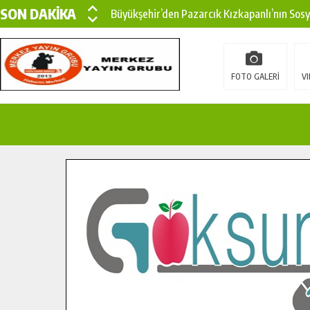
SON DAKİKA
Büyükşehir’den Pazarcık Kızkapanlı’nın Sos
Büyükşehir’den Pazarcık Kırsalına Modern Ul
Çin’den KSÜ’ye Uluslararası Başarı: Edinilen
FOTO GALERİ
VI
Büyükşehir, Türkoğlu Derebaşı Sokak’ta Sıca
Gençler Pusula Maraş Kampında Yeni Medya v
15 TEMMUZ’DA ŞEHİTLERİMİZ DUALARLA A
Büyükşehir, Göksun Kırsalında Ulaşım Konfor
İlçe Jandarma Komutanı Karakaya’dan Başkan
Bertiz’in Yeni Köprüsünde Sona Doğru.