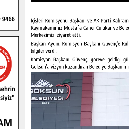
İçişleri Komisyonu Başkanı ve AK Parti Kahrama
Kaymakamımız Mustafa Caner Culukar ve Belediy
Merkezimizi ziyaret etti.
Başkan Aydın, Komisyon Başkanı Güvenç’e Kült
bilgiler verdi.
Komisyon Başkanı Güvenç, göreve geldiği günd
Göksun’a vizyon kazandıran Belediye Başkanımız 
GENÇLER PUSULA MARAŞ KAMPI
YENI MEDYA VE FOTOĞRAFÇILIĞI
KEŞFETTI.
GÜNLÜK HABER AKIŞI