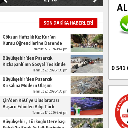
SON DAKİKA HABERLERİ
Göksun Hafızlık Kız Kur’an
Kursu Öğrencilerine Darende
Gezisi.
Temmuz 22, 2026-1:44 pm
Büyükşehir’den Pazarcık
Kızkapanlı’nın Sosyal Tesisinde
Çevre Düzenlemesi.
Temmuz 22, 2026-1:39 pm
Büyükşehir’den Pazarcık
Kırsalına Modern Ulaşım
Yatırımı.
Temmuz 22, 2026-1:36 pm
Çin’den KSÜ’ye Uluslararası
Başarı: Edinilen Bilgi Türk
Tarımına Katkı Sağlayacak.
Temmuz 17, 2026-2:43 pm
Büyükşehir, Türkoğlu Derebaşı
Sokak’ta Sıcak Asfalt Serimine