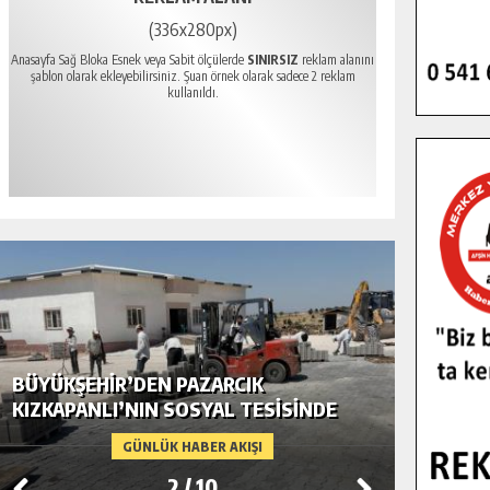
(336x280px)
Anasayfa Sağ Bloka Esnek veya Sabit ölçülerde
SINIRSIZ
reklam alanını
şablon olarak ekleyebilirsiniz. Şuan örnek olarak sadece 2 reklam
kullanıldı.
BÜYÜKŞEHIR’DEN PAZARCIK
BÜYÜKŞ
KIZKAPANLI’NIN SOSYAL TESISINDE
MODERN
ÇEVRE DÜZENLEMESI.
GÜNLÜK HABER AKIŞI
2
/
10