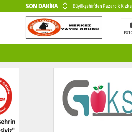
SON DAKİKA
Büyükşehir’den Pazarcık Kızka
Büyükşehir’den Pazarcık Kırsal
Çin’den KSÜ’ye Uluslararası Baş
FOTO
Büyükşehir, Türkoğlu Derebaşı 
Gençler Pusula Maraş Kampında
15 TEMMUZ’DA ŞEHİTLERİMİZ
Büyükşehir, Göksun Kırsalında 
İlçe Jandarma Komutanı Karaka
Bertiz’in Yeni Köprüsünde Son