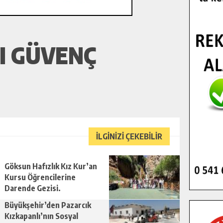
I GÜVENÇ
İLGİNİZİ ÇEKEBİLİR
Göksun Hafızlık Kız Kur’an
Kursu Öğrencilerine
Darende Gezisi.
Büyükşehir’den Pazarcık
Kızkapanlı’nın Sosyal