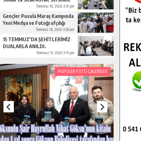
Başladı.
Temmuz 16, 2026-3:31 pm
Gençler Pusula Maraş Kampında
Yeni Medya ve Fotoğrafçılığı
Keşfetti.
Temmuz 16, 2026-3:28 pm
15 TEMMUZ’DA ŞEHİTLERİMİZ
DUALARLA ANILDI.
Temmuz 15, 2026-3:15 pm
POPÜLER FOTO GALERİLER