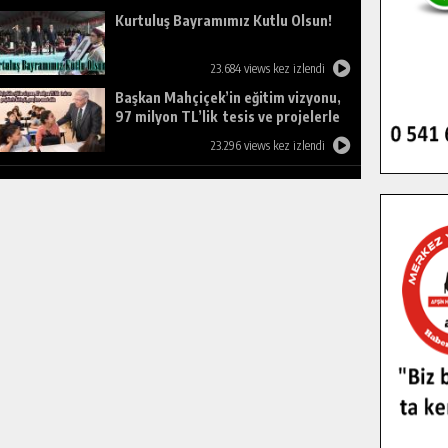
Kurtuluş Bayramımız Kutlu Olsun!
23.684 views kez izlendi
Başkan Mahçiçek’in eğitim vizyonu,
97 milyon TL’lik tesis ve projelerle
birleşti, gençlere umut oldu.
23.296 views kez izlendi