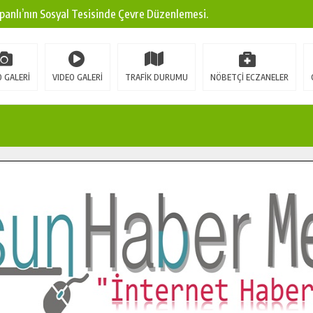
panlı’nın Sosyal Tesisinde Çevre Düzenlemesi.
ına Modern Ulaşım Yatırımı.
arı: Edinilen Bilgi Türk Tarımına Katkı Sağlayacak.
 GALERİ
VIDEO GALERİ
TRAFİK DURUMU
NÖBETÇİ ECZANELER
Sokak’ta Sıcak Asfalt Serimine Başladı.
 Yeni Medya ve Fotoğrafçılığı Keşfetti.
 DUALARLA ANILDI.
Ulaşım Konforunu Yükseltiyor.
ya’dan Başkan Cüce’ye Veda Ziyareti.
a Doğru.