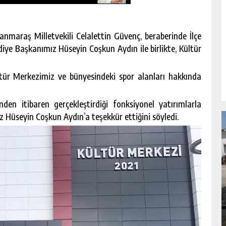
nmaraş Milletvekili Celalettin Güvenç, beraberinde İlçe
e Başkanımız Hüseyin Coşkun Aydın ile birlikte, Kültür
ür Merkezimiz ve bünyesindeki spor alanları hakkında
en itibaren gerçekleştirdiği fonksiyonel yatırımlarla
Hüseyin Coşkun Aydın’a teşekkür ettiğini söyledi.
NDA
GÖKSUN HAFIZLIK KIZ KUR’AN KURSU
ÖĞRENCILERINE DARENDE GEZISI.
GÜNLÜK HABER AKIŞI