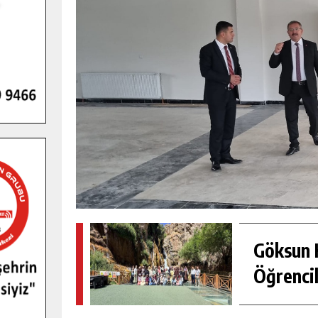
Göksun H
Öğrencil