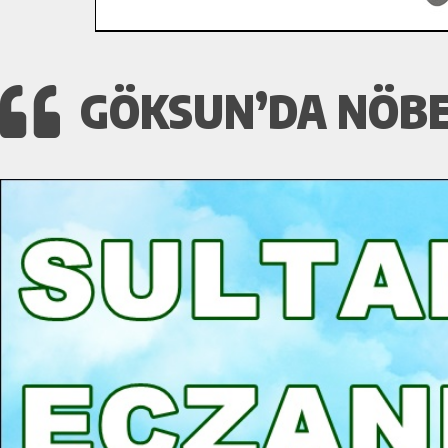
GÖKSUN’DA NÖBET