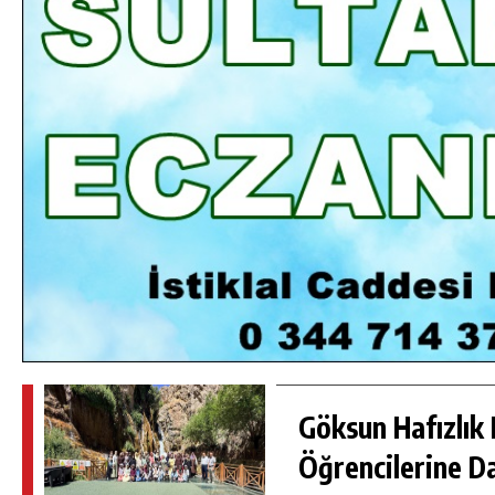
DA
GÖKSUN HAFIZLIK KIZ KUR’AN KURSU
ÖĞRENCILERINE DARENDE GEZISI.
GÜNLÜK HABER AKIŞI
Göksun Hafızlık 
Öğrencilerine D