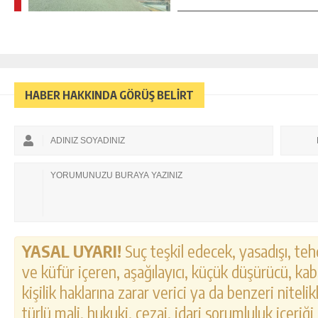
HABER HAKKINDA GÖRÜŞ BELİRT
YASAL UYARI!
Suç teşkil edecek, yasadışı, tehd
ve küfür içeren, aşağılayıcı, küçük düşürücü, kab
kişilik haklarına zarar verici ya da benzeri nitel
türlü mali, hukuki, cezai, idari sorumluluk içeriği