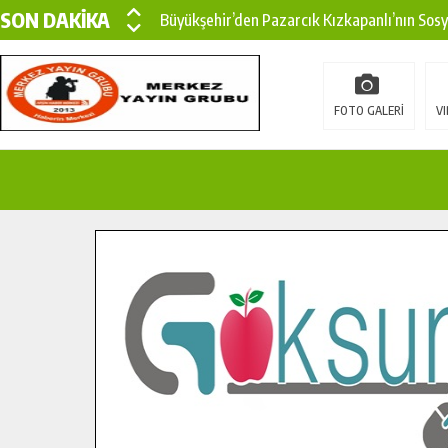
SON DAKİKA
Büyükşehir’den Pazarcık Kızkapanlı’nın Sos
Büyükşehir’den Pazarcık Kırsalına Modern Ul
Çin’den KSÜ’ye Uluslararası Başarı: Edinilen
FOTO GALERİ
VI
Büyükşehir, Türkoğlu Derebaşı Sokak’ta Sıca
Gençler Pusula Maraş Kampında Yeni Medya v
15 TEMMUZ’DA ŞEHİTLERİMİZ DUALARLA A
Büyükşehir, Göksun Kırsalında Ulaşım Konfor
İlçe Jandarma Komutanı Karakaya’dan Başkan
Bertiz’in Yeni Köprüsünde Sona Doğru.