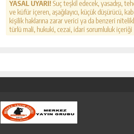
YASAL UYARI!
Suç teşkil edecek, yasadışı, tehd
ve küfür içeren, aşağılayıcı, küçük düşürücü, kab
kişilik haklarına zarar verici ya da benzeri nitel
türlü mali, hukuki, cezai, idari sorumluluk içeriği