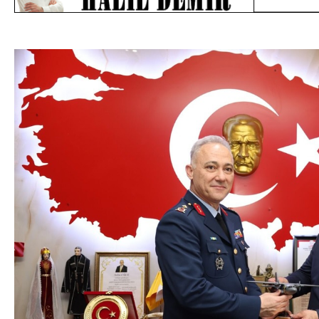
DA
GÖKSUN HAFIZLIK KIZ KUR’AN KURSU
ÖĞRENCILERINE DARENDE GEZISI.
GÜNLÜK HABER AKIŞI