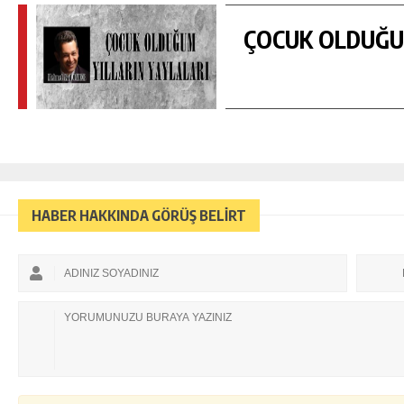
ÇOCUK OLDUĞUM
HABER HAKKINDA GÖRÜŞ BELİRT