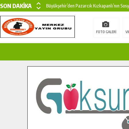
SON DAKİKA
Büyükşehir’den Pazarcık Kızkapanlı’nın Sos
Büyükşehir’den Pazarcık Kırsalına Modern Ul
Çin’den KSÜ’ye Uluslararası Başarı: Edinilen
FOTO GALERİ
VI
Büyükşehir, Türkoğlu Derebaşı Sokak’ta Sıca
Gençler Pusula Maraş Kampında Yeni Medya v
15 TEMMUZ’DA ŞEHİTLERİMİZ DUALARLA A
Büyükşehir, Göksun Kırsalında Ulaşım Konfor
İlçe Jandarma Komutanı Karakaya’dan Başkan
Bertiz’in Yeni Köprüsünde Sona Doğru.